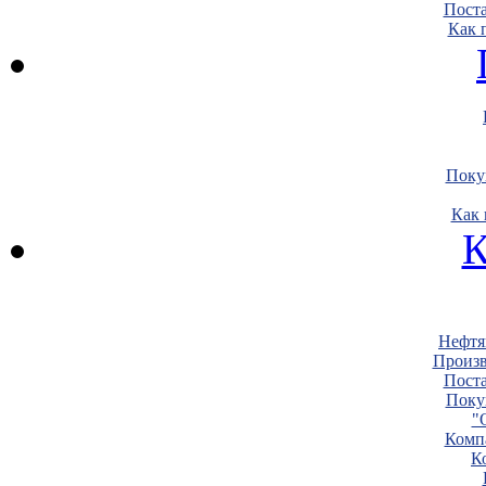
Пост
Как 
Поку
Как 
К
Нефтя
Произв
Пост
Поку
"
Комп
К