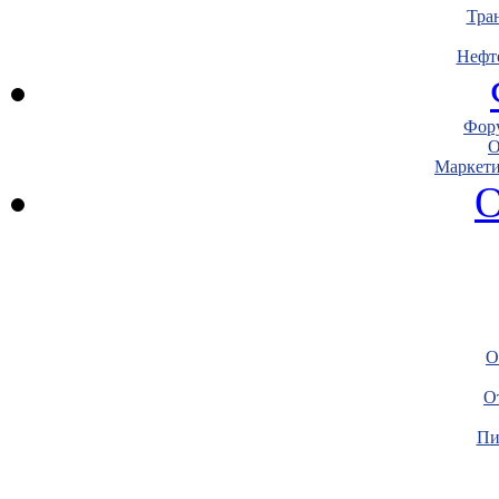
Тра
Нефт
Фору
О
Маркети
О
О
О
Пи