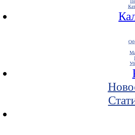
По
Кат
Ка
Объ
Ма
Уб
Ново
Стати