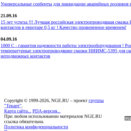
Универсальные сорбенты для ликвидации аварийных розливов 
21.09.16
15 лет успеха !!! Лучшая российская электропроводящая смаз
контактов в евротаре 0,5 кг ! Качество проверенное временем!
04.09.16
1000 С - гарантия надежности работы электрооборудования ! Р
температурные электропроводящие смазки НИИМС-5395 для с
неподвижных контактов
Copyright © 1999-2026, NGE.RU – проект
группы
"Текарт"
.
Карта сайта...
PDA-версия...
При любом использовании материалов NGE.RU
ссылка обязательна.
Политика конфиденциальности