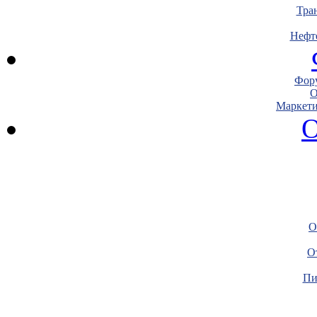
Тра
Нефт
Фору
О
Маркети
О
О
О
Пи