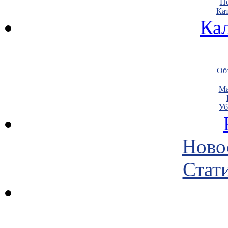
По
Кат
Ка
Объ
Ма
Уб
Ново
Стати