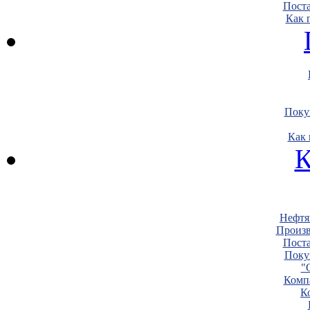
Пост
Как 
Поку
Как 
К
Нефтя
Произв
Пост
Поку
"
Комп
К