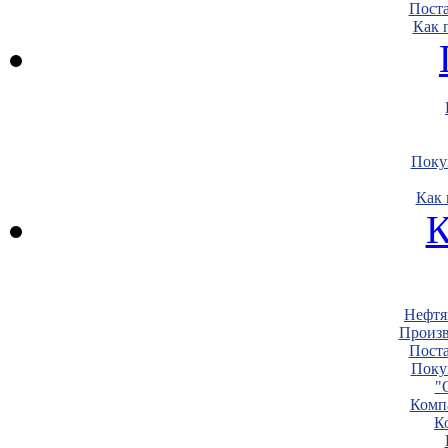
Пост
Как 
Поку
Как 
К
Нефтя
Произв
Пост
Поку
"
Комп
К