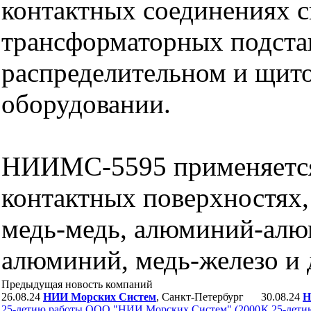
контактных соединениях с
трансформаторных подста
распределительном и щит
оборудовании.
НИИМС-5595 применяется
контактных поверхностях, 
медь-медь, алюминий-алю
алюминий, медь-железо и 
Предыдущая новость компаний
26.08.24
НИИ Морских Систем
, Санкт-Петербург
30.08.24
Н
25-летию работы ООО "НИИ Морских Систем" (2000
К 25-лет