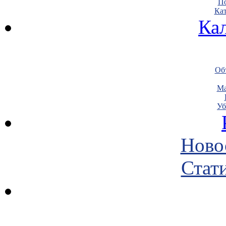
По
Кат
Ка
Объ
Ма
Уб
Ново
Стати