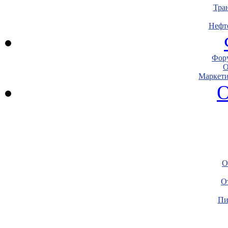
Тра
Нефт
Фору
О
Маркети
О
О
О
Пи