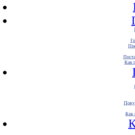
Г
Пре
Пост
Как 
Поку
Как 
К