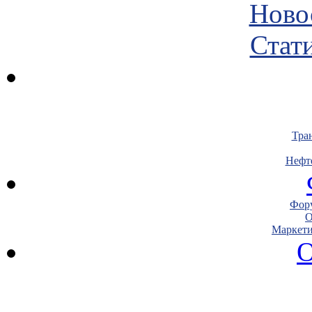
Ново
Стати
Тра
Нефт
Фору
О
Маркети
О