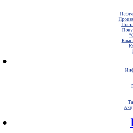
Нефтя
Произв
Пост
Поку
"
Комп
К
Инф
Т
Акц