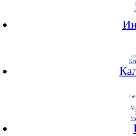
Ин
По
Кат
Ка
Объ
Ма
Уб