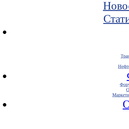
Ново
Стати
Тра
Нефт
Фору
О
Маркети
О