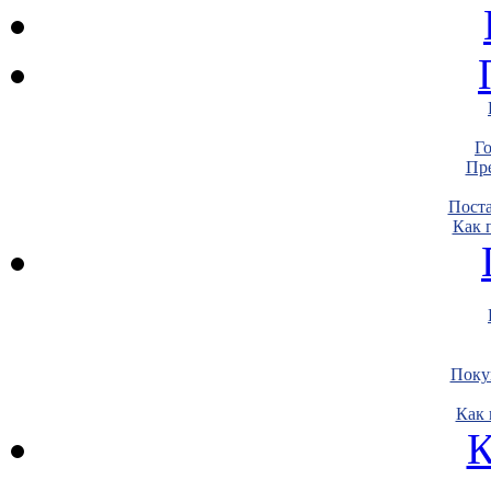
Г
Пре
Пост
Как 
Поку
Как 
К