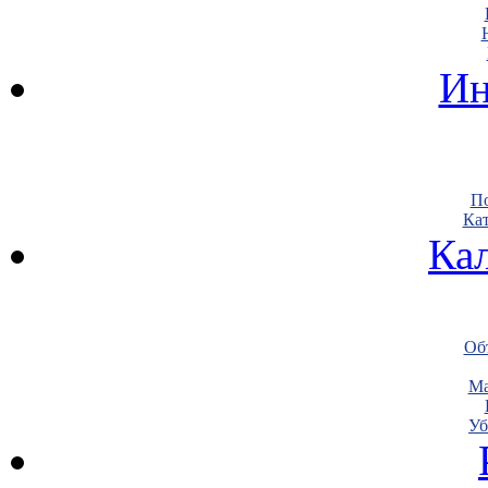
Ин
По
Кат
Ка
Объ
Ма
Уб