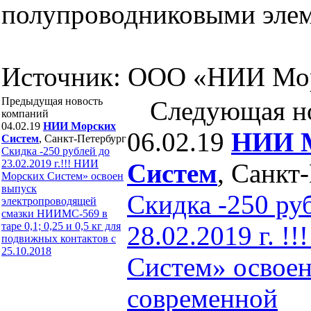
полупроводниковыми элем
Источник: ООО «НИИ Мо
Предыдущая новость
Следующая н
компаний
04.02.19
НИИ Морских
06.02.19
НИИ 
Систем
, Санкт-Петербург
Скидка -250 рублей до
23.02.2019 г.!!! НИИ
Систем
, Санкт
Морских Систем» освоен
выпуск
Скидка -250 ру
электропроводящей
смазки НИИМС-569 в
таре 0,1; 0,25 и 0,5 кг для
28.02.2019 г. 
подвижных контактов c
25.10.2018
Систем» освое
современной