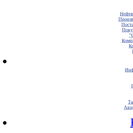
Нефтя
Произв
Пост
Поку
"
Комп
К
Инф
Т
Акц