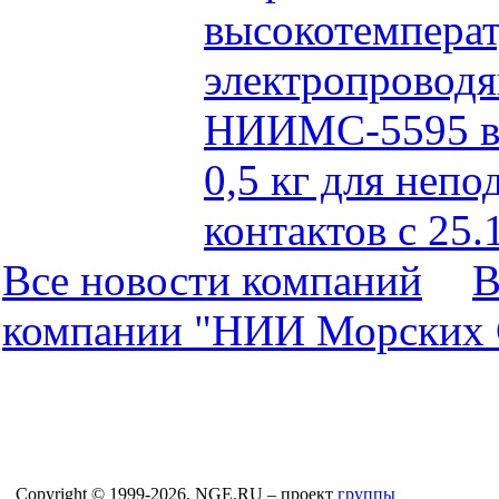
высокотемпера
электропровод
НИИМС-5595 в т
0,5 кг для неп
контактов с 25.
Все новости компaний
В
компaнии "НИИ Морских 
Copyright © 1999-2026, NGE.RU – проект
группы