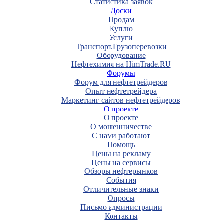
Статистика заявок
Доски
Продам
Куплю
Услуги
Транспорт.Грузоперевозки
Оборудование
Нефтехимия на HimTrade.RU
Форумы
Форум для нефтетрейдеров
Опыт нефтетрейдера
Маркетинг сайтов нефтетрейдеров
О проекте
О проекте
О мошенничестве
С нами работают
Помощь
Цены на рекламу
Цены на сервисы
Обзоры нефтерынков
События
Отличительные знаки
Опросы
Письмо администрации
Контакты