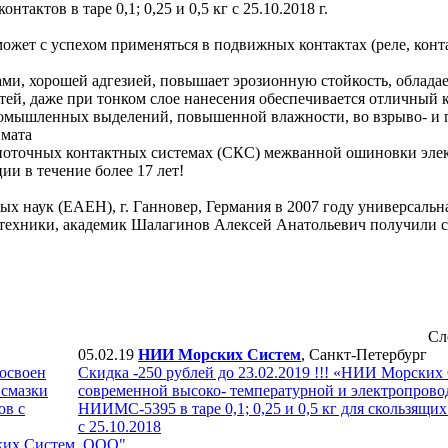
актов в таре 0,1; 0,25 и 0,5 кг с 25.10.2018 г.
ожет с успехом применяться в подвижных контактах (реле, конт
, хорошей адгезией, повышает эрозионную стойкость, облада
ей, даже при тонком слое нанесения обеспечивается отличный 
ромышленных выделений, повышенной влажности, во взрыво- и
имата
точных контактных системах (СКС) межванной ошиновки элек
 в течение более 17 лет!
х наук (ЕАЕН), г. Ганновер, Германия в 2007 году универсальн
и техники, академик Шалагинов Алексей Анатольевич получили с
Сл
05.02.19
НИИ Морских Систем
, Санкт-Петербург
 освоен
Скидка -250 рублей до 23.02.2019 !!! «НИИ Морских
 смазки
современной высоко- температурной и электропрово
ов с
НИИМС-5395 в таре 0,1; 0,25 и 0,5 кг для скользящ
с 25.10.2018
ких Систем, ООО"