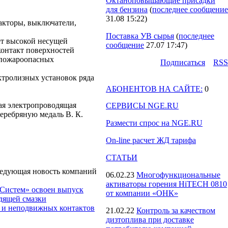
Октаноповышающие присадки
для бензина
(
последнее сообщение
31.08 15:22
)
акторы, выключатели,
Поставка УВ сырья
(
последнее
ет высокой несущей
сообщение
27.07 17:47
)
контакт поверхностей
 пожароопасных
Подпиcаться
RSS
тролизных установок ряда
АБОНЕНТОВ НА САЙТЕ:
0
ая электропроводящая
СЕРВИСЫ NGE.RU
еребряную медаль В. К.
Размести спрос на NGE.RU
On-line расчет ЖД тарифа
СТАТЬИ
едующая новость компаний
06.02.23
Многофункциональные
активаторы горения HiTECH 0810
 Систем» освоен выпуск
от компании «ОНК»
дящей смазки
их и неподвижных контактов
21.02.22
Контроль за качеством
дизтоплива при доставке