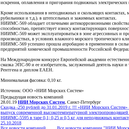
искрения, оплавления и пригорания подвижных электрических конт
Кроме использования в неподвижных и скользящих контактах, м
рубильники и т.д.). в штепсельных и зажимных контактах.
НИИМС-569 обладает отличными антикоррозионными свойствами
способностью, препятствует износу контактирующих поверхност
НИИМС-569 может эксплуатироваться в зоне агрессивных и п
производствах, в условиях влажного морского тропического кл
НИИМС-569 успешно прошла апробацию в применении в сильно
предприятий химической промышленности Российской Федерации
На Международном конкурсе Европейской академии естественны
смазка ЭПС-90 и ее изобретатель, заслуженный деятель науки 
Рентгена и диплом ЕАЕН.
Минимальная фасовка: 0,10 кг.
Источник: ООО «НИИ Морских Систем»
Предыдущая новость компаний
28.01.19
НИИ Морских Систем
, Санкт-Петербург
Скидка -250 рублей до 31.01.2019 г. !!! «НИИ Морских Систем»
выпуск современной высокотемпературной электропроводящей
НИИМС-5595 в таре 0,1; 0,25 и 0,5 кг для неподвижных контакт
25.10.2018
Все новости компaний
Все новости компaнии "НИИ Морс