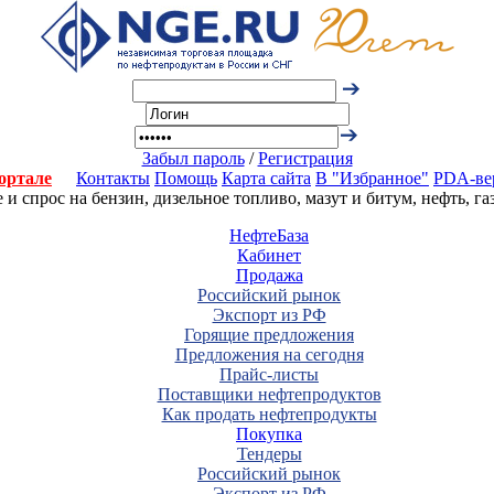
Забыл пароль
/
Регистрация
ортале
Контакты
Помощь
Карта сайта
В "Избранное"
PDA-ве
 спрос на бензин, дизельное топливо, мазут и битум, нефть, г
НефтеБаза
Кабинет
Продажа
Российский рынок
Экспорт из РФ
Горящие предложения
Предложения на сегодня
Прайс-листы
Поставщики нефтепродуктов
Как продать нефтепродукты
Покупка
Тендеры
Российский рынок
Экспорт из РФ