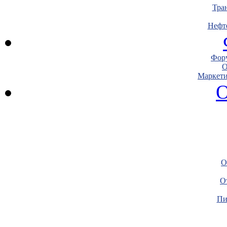
Тра
Нефт
Фору
О
Маркети
О
О
О
Пи