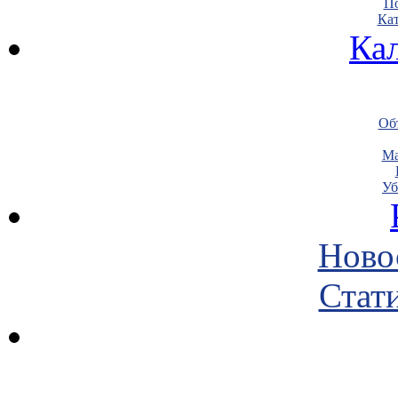
По
Кат
Ка
Объ
Ма
Уб
Ново
Стати