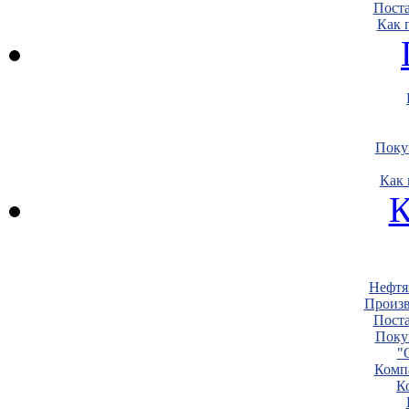
Пост
Как 
Поку
Как 
К
Нефтя
Произв
Пост
Поку
"
Комп
К