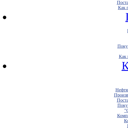
Пост
Как 
Поку
Как 
К
Нефтя
Произв
Пост
Поку
"
Комп
К