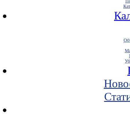
По
Кат
Ка
Объ
Ма
Уб
Ново
Стати