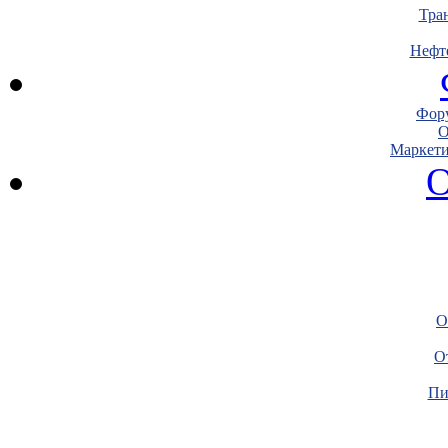
Тра
Нефт
Фору
О
Маркети
О
О
О
Пи