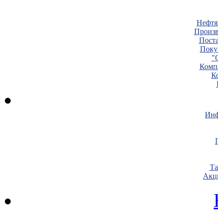
Нефтя
Произв
Пост
Поку
"
Комп
К
Инф
Т
Акц