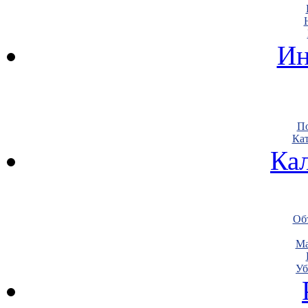
Ин
По
Кат
Ка
Объ
Ма
Уб