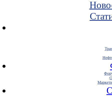
Ново
Стати
Тра
Нефт
Фору
О
Маркети
О