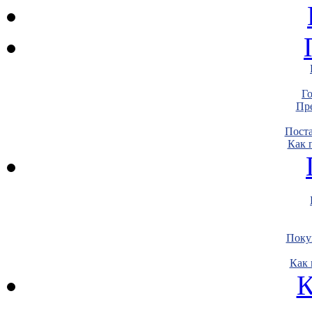
Г
Пре
Пост
Как 
Поку
Как 
К