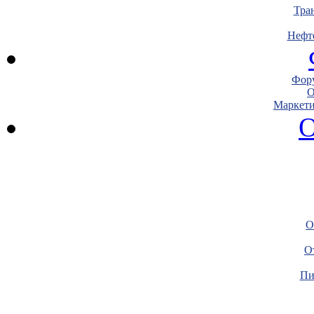
Тра
Нефт
Фору
О
Маркети
О
О
О
Пи