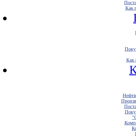
Пост
Как 
Поку
Как 
К
Нефтя
Произв
Пост
Поку
"
Комп
К