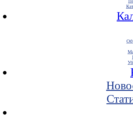
По
Кат
Ка
Объ
Ма
Уб
Ново
Стати