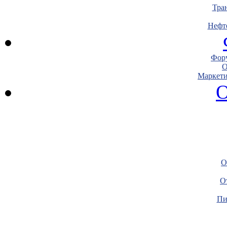
Тра
Нефт
Фору
О
Маркети
О
О
О
Пи