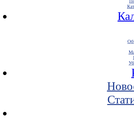
По
Кат
Ка
Объ
Ма
Уб
Ново
Стати