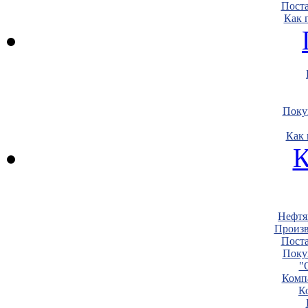
Пост
Как 
Поку
Как 
К
Нефтя
Произв
Пост
Поку
"
Комп
К