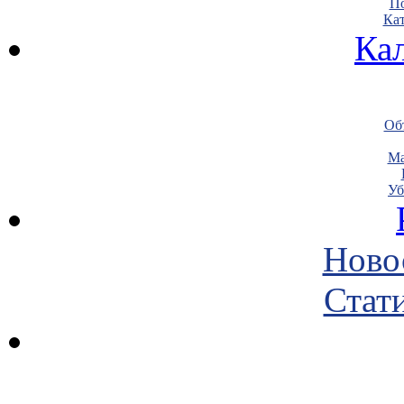
По
Кат
Ка
Объ
Ма
Уб
Ново
Стати