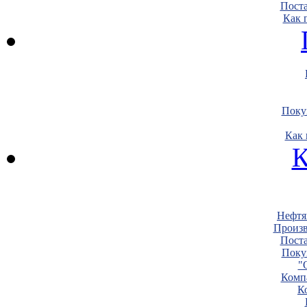
Пост
Как 
Поку
Как 
К
Нефтя
Произв
Пост
Поку
"
Комп
К