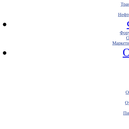
Тра
Нефт
Фору
О
Маркети
О
О
О
Пи