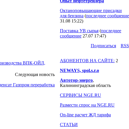
Опыт нефтетрейдера
Октаноповышающие присадки
для бензина
(
последнее сообщение
31.08 15:22
)
Поставка УВ сырья
(
последнее
сообщение
27.07 17:47
)
Подпиcаться
RSS
АБОНЕНТОВ НА САЙТЕ:
2
производства ВПК-ОЙЛ,
NEWAYS, spol.s.r.o
Следующая новость
Автотор-энерго
,
денсат Газпром переработка
Калининградская область
СЕРВИСЫ NGE.RU
Размести спрос на NGE.RU
On-line расчет ЖД тарифа
СТАТЬИ