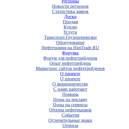
Регионы
Новости регионов
Статистика заявок
Доски
Продам
Куплю
Услуги
Транспорт.Грузоперевозки
Оборудование
Нефтехимия на HimTrade.RU
Форумы
Форум для нефтетрейдеров
Опыт нефтетрейдера
Маркетинг сайтов нефтетрейдеров
О проекте
О проекте
О мошенничестве
С нами работают
Помощь
Цены на рекламу
Цены на сервисы
Обзоры нефтерынков
События
Отличительные знаки
Опросы