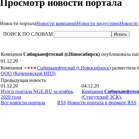
Просмотр новости портала
Новости портала
Новости компаний
Новости индустрии
Новости
ПОИСК ПО СЛОВАМ
Компания
Сибирьнефтеснаб (г.Новосибирск)
опубликовала пас
01.12.20
Компания
Сибирьнефтеснаб (г.Новосибирск)
разместила п
ООО (Коченевский НПЗ)
.
Предыдущая новость
01.12.20
04.12.20
Итоги портала NGE.RU за ноябрь
Компания
Сибирьнефтесн
2020 года
(Сургутский ЗСК).
Все новости портала
RSS
Новости портала в формате RSS