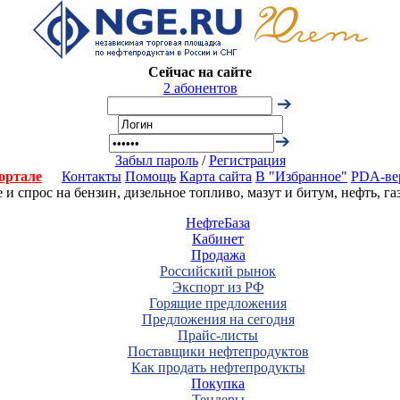
Сейчас на сайте
2 абонентов
Забыл пароль
/
Регистрация
ортале
Контакты
Помощь
Карта сайта
В "Избранное"
PDA-ве
 спрос на бензин, дизельное топливо, мазут и битум, нефть, г
НефтеБаза
Кабинет
Продажа
Российский рынок
Экспорт из РФ
Горящие предложения
Предложения на сегодня
Прайс-листы
Поставщики нефтепродуктов
Как продать нефтепродукты
Покупка
Тендеры