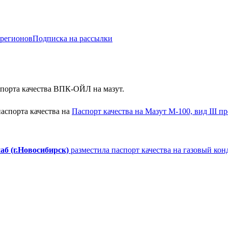
 регионов
Подписка на рассылки
порта качества ВПК-ОЙЛ на мазут.
аспорта качества на
Паспорт качества на Мазут М-100, вид III 
аб (г.Новосибирск)
разместила паспорт качества на газовый кон