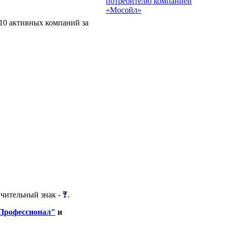
потребителю компанией
«Мосойл»
 10 активных компаний за
ичительный знак -
.
"Профессионал"
и