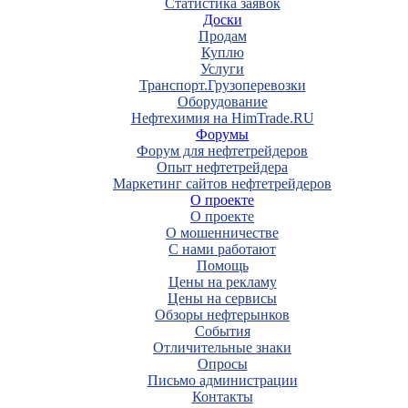
Статистика заявок
Доски
Продам
Куплю
Услуги
Транспорт.Грузоперевозки
Оборудование
Нефтехимия на HimTrade.RU
Форумы
Форум для нефтетрейдеров
Опыт нефтетрейдера
Маркетинг сайтов нефтетрейдеров
О проекте
О проекте
О мошенничестве
С нами работают
Помощь
Цены на рекламу
Цены на сервисы
Обзоры нефтерынков
События
Отличительные знаки
Опросы
Письмо администрации
Контакты