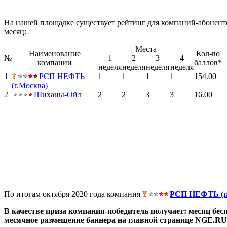
На нашей площадке существует рейтинг для компаний-абоненто
месяц:
Места
Наименование
Кол-во
№
1
2
3
4
компании
баллов*
неделя
неделя
неделя
неделя
1
РСП НЕФТЬ
1
1
1
1
154.00
(г.Москва)
2
Шиханы-Ойл
2
2
3
3
16.00
По итогам октября 2020 года компания
РСП НЕФТЬ (г
В качестве приза компания-победитель получает: месяц бе
месячное размещение баннера на главной странице NGE.RU