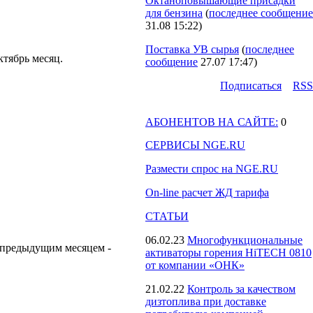
Октаноповышающие присадки
для бензина
(
последнее сообщение
31.08 15:22
)
Поставка УВ сырья
(
последнее
тябрь месяц.
сообщение
27.07 17:47
)
Подпиcаться
RSS
АБОНЕНТОВ НА САЙТЕ:
0
СЕРВИСЫ NGE.RU
Размести спрос на NGE.RU
On-line расчет ЖД тарифа
СТАТЬИ
06.02.23
Многофункциональные
с предыдущим месяцем -
активаторы горения HiTECH 0810
от компании «ОНК»
21.02.22
Контроль за качеством
дизтоплива при доставке