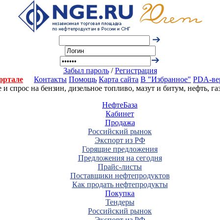
Забыл пароль
/
Регистрация
ортале
Контакты
Помощь
Карта сайта
В "Избранное"
PDA-ве
 спрос на бензин, дизельное топливо, мазут и битум, нефть, г
НефтеБаза
Кабинет
Продажа
Российский рынок
Экспорт из РФ
Горящие предложения
Предложения на сегодня
Прайс-листы
Поставщики нефтепродуктов
Как продать нефтепродукты
Покупка
Тендеры
Российский рынок
Экспорт из РФ