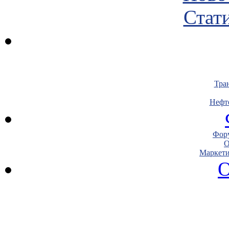
Стати
Тра
Нефт
Фору
О
Маркети
О