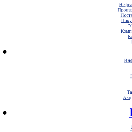
Нефтя
Произв
Пост
Поку
"
Комп
К
Инф
Т
Акц