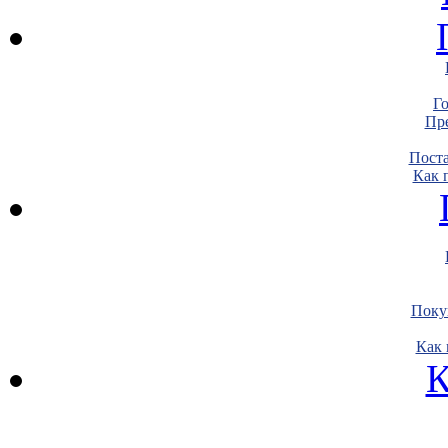
Г
Пре
Пост
Как 
Поку
Как 
К