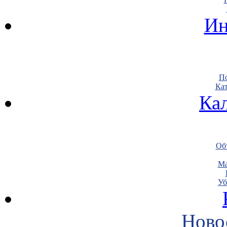
Ин
По
Кат
Ка
Объ
Ма
Уб
Ново