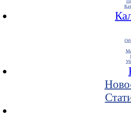
По
Кат
Ка
Объ
Ма
Уб
Ново
Стати