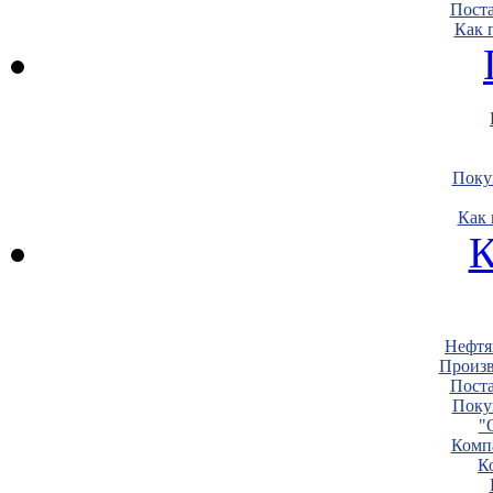
Пост
Как 
Поку
Как 
К
Нефтя
Произв
Пост
Поку
"
Комп
К