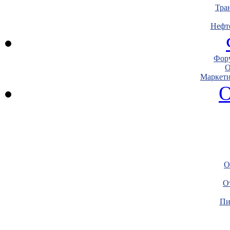
Тра
Нефт
Фору
О
Маркети
О
О
О
Пи