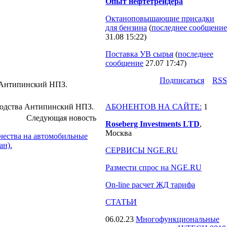
Опыт нефтетрейдера
Октаноповышающие присадки
для бензина
(
последнее сообщение
31.08 15:22
)
Поставка УВ сырья
(
последнее
сообщение
27.07 17:47
)
Подпиcаться
RSS
а Антипинский НПЗ.
зводства Антипинский НПЗ.
АБОНЕНТОВ НА САЙТЕ:
1
Следующая новость
Roseberg Investments LTD
,
Москва
чества на автомобильные
ан).
СЕРВИСЫ NGE.RU
Размести спрос на NGE.RU
On-line расчет ЖД тарифа
СТАТЬИ
06.02.23
Многофункциональные