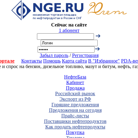
Сейчас на сайте
1 абонент
Забыл пароль
/
Регистрация
ортале
Контакты
Помощь
Карта сайта
В "Избранное"
PDA-ве
 спрос на бензин, дизельное топливо, мазут и битум, нефть, г
НефтеБаза
Кабинет
Продажа
Российский рынок
Экспорт из РФ
Горящие предложения
Предложения на сегодня
Прайс-листы
Поставщики нефтепродуктов
Как продать нефтепродукты
Покупка
Тендеры