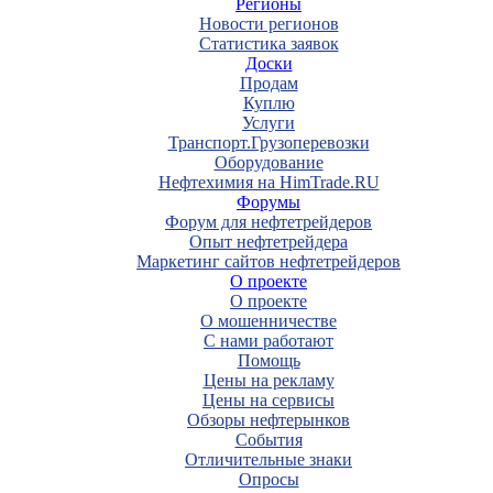
Регионы
Новости регионов
Статистика заявок
Доски
Продам
Куплю
Услуги
Транспорт.Грузоперевозки
Оборудование
Нефтехимия на HimTrade.RU
Форумы
Форум для нефтетрейдеров
Опыт нефтетрейдера
Маркетинг сайтов нефтетрейдеров
О проекте
О проекте
О мошенничестве
С нами работают
Помощь
Цены на рекламу
Цены на сервисы
Обзоры нефтерынков
События
Отличительные знаки
Опросы