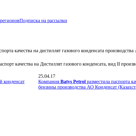
 регионов
Подписка на рассылки
спорта качества на дистиллят газового конденсата производств
порт качества на Дистиллят газового конденсата, вид II прои
25.04.17
й конденсат
Компания
Batys Petrol
разместила паспорта ка
бензины производства АО Конденсат (Казахст