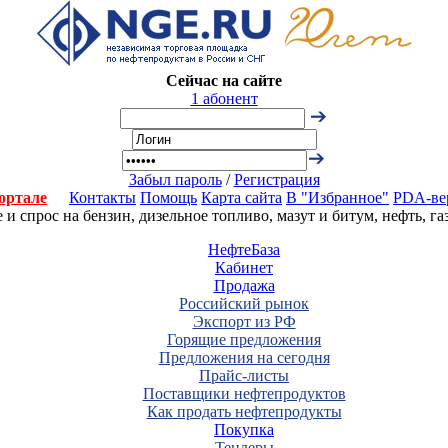
Сейчас на сайте
1 абонент
Забыл пароль
/
Регистрация
ортале
Контакты
Помощь
Карта сайта
В "Избранное"
PDA-ве
 спрос на бензин, дизельное топливо, мазут и битум, нефть, г
НефтеБаза
Кабинет
Продажа
Российский рынок
Экспорт из РФ
Горящие предложения
Предложения на сегодня
Прайс-листы
Поставщики нефтепродуктов
Как продать нефтепродукты
Покупка
Тендеры