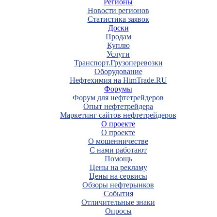
Регионы
Новости регионов
Статистика заявок
Доски
Продам
Куплю
Услуги
Транспорт.Грузоперевозки
Оборудование
Нефтехимия на HimTrade.RU
Форумы
Форум для нефтетрейдеров
Опыт нефтетрейдера
Маркетинг сайтов нефтетрейдеров
О проекте
О проекте
О мошенничестве
С нами работают
Помощь
Цены на рекламу
Цены на сервисы
Обзоры нефтерынков
События
Отличительные знаки
Опросы