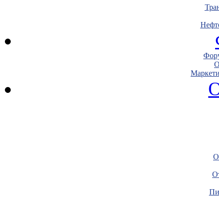
Тра
Нефт
Фору
О
Маркети
О
О
О
Пи