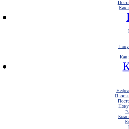
Пост
Как 
Поку
Как 
К
Нефтя
Произв
Пост
Поку
"
Комп
К