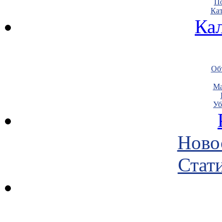
По
Кат
Ка
Объ
Ма
Уб
Ново
Стати