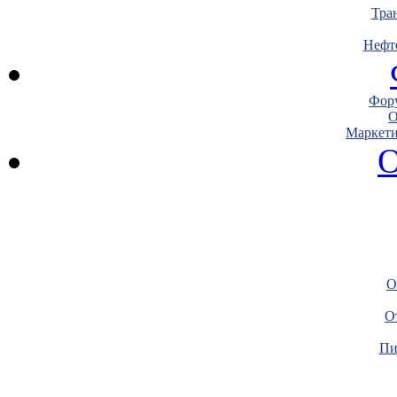
Тра
Нефт
Фору
О
Маркети
О
О
О
Пи