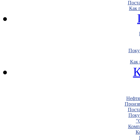
Пост
Как 
Поку
Как 
К
Нефтя
Произв
Пост
Поку
"
Комп
К