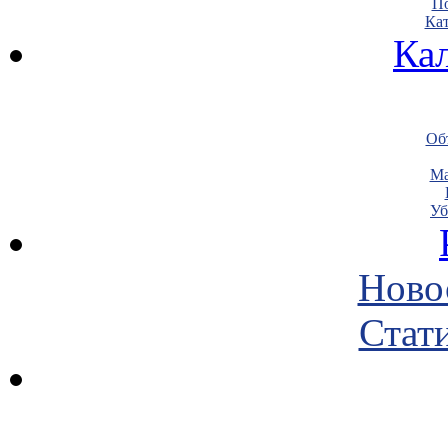
По
Кат
Ка
Объ
Ма
Уб
Ново
Стати