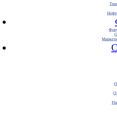
Тра
Нефт
Фору
О
Маркети
О
О
О
Пи