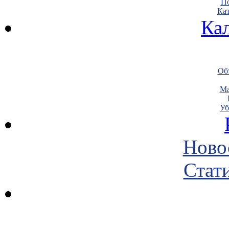
По
Кат
Ка
Объ
Ма
Уб
Ново
Стати