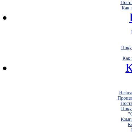
Пост
Как 
Поку
Как 
К
Нефтя
Произв
Пост
Поку
"
Комп
К