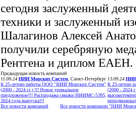
сегодня заслуженный деят
техники и заслуженный из
Шалагинов Алексей Анато
получили серебряную меда
Рентгена и диплом ЕАЕН.
Предыдущая новость компаний
11.09.24
НИИ Морских Систем
, Санкт-Петербург
13.09.24
НИИ
К 25-летию работы ООО "НИИ Морских Систем"
К 25-летию 
(2000 - 2024 гг.) !!! Новое уникальное
(2000 - 2024 
предложение!!! Распродажа смазки НИИМС-5395,
высокотемпе
2024 года выпуска!!!
неподвижных 
Все новости компaний
Все новости компaнии "НИИ Морс