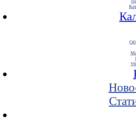
По
Кат
Ка
Объ
Ма
Уб
Ново
Стати