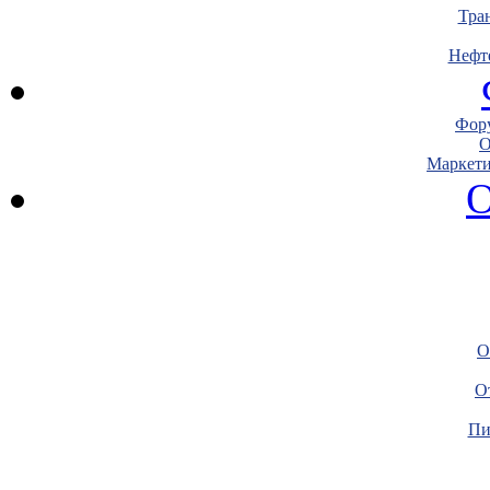
Тра
Нефт
Фору
О
Маркети
О
О
О
Пи