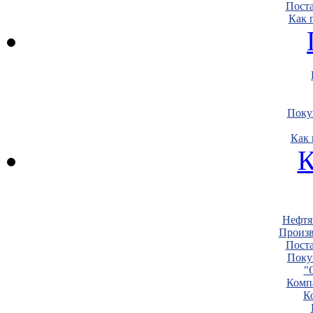
Пост
Как 
Поку
Как 
К
Нефтя
Произв
Пост
Поку
"
Комп
К