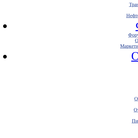
Тра
Нефт
Фору
О
Маркети
О
О
О
Пи