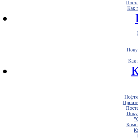
Пост
Как 
Поку
Как 
К
Нефтя
Произв
Пост
Поку
"
Комп
К