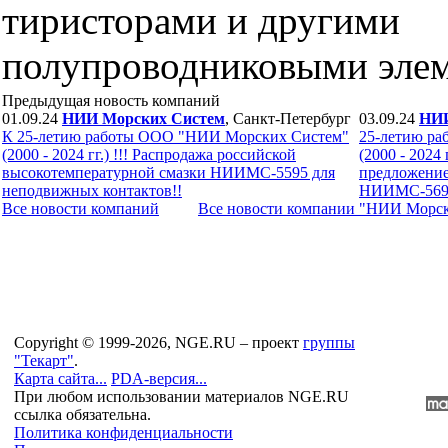
тиристорами и другими
полупроводниковыми элем
Предыдущая новость компаний
01.09.24
НИИ Морских Систем
, Санкт-Петербург
03.09.24
НИИ
К 25-летию работы ООО "НИИ Морских Систем"
25-летию р
(2000 - 2024 гг.) !!! Распродажа российской
(2000 - 2024 
высокотемпературной смазки НИИМС-5595 для
предложение
неподвижных контактов!!
НИИМС-569 д
Все новости компaний
Все новости компaнии "НИИ Морс
Copyright © 1999-2026, NGE.RU – проект
группы
"Текарт"
.
Карта сайта...
PDA-версия...
При любом использовании материалов NGE.RU
ссылка обязательна.
Политика конфиденциальности