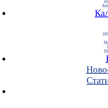
По
Кат
Ка
Объ
Ма
Уб
Ново
Стати