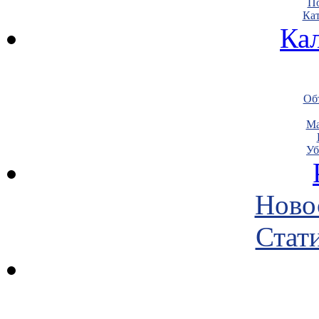
По
Кат
Ка
Объ
Ма
Уб
Ново
Стати