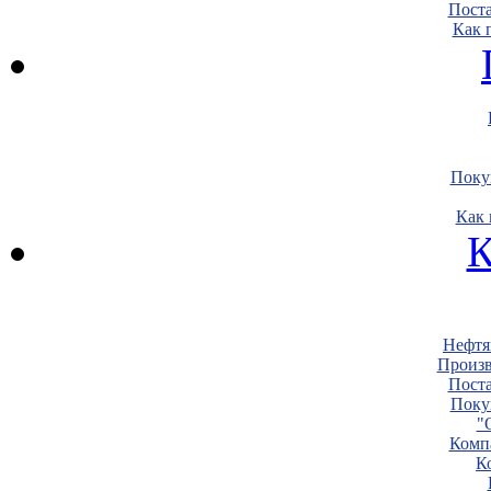
Пост
Как 
Поку
Как 
К
Нефтя
Произв
Пост
Поку
"
Комп
К