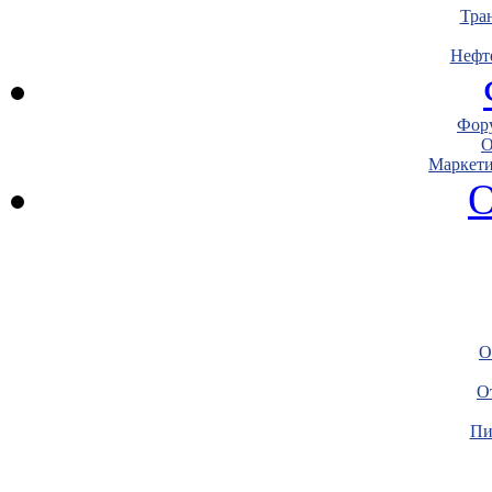
Тра
Нефт
Фору
О
Маркети
О
О
О
Пи