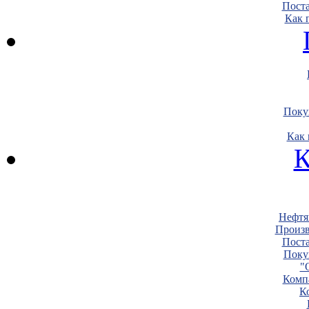
Пост
Как 
Поку
Как 
К
Нефтя
Произв
Пост
Поку
"
Комп
К