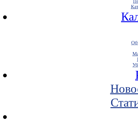
По
Кат
Ка
Объ
Ма
Уб
Ново
Стати