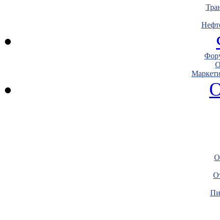
Тра
Нефт
Фору
О
Маркети
О
О
О
Пи