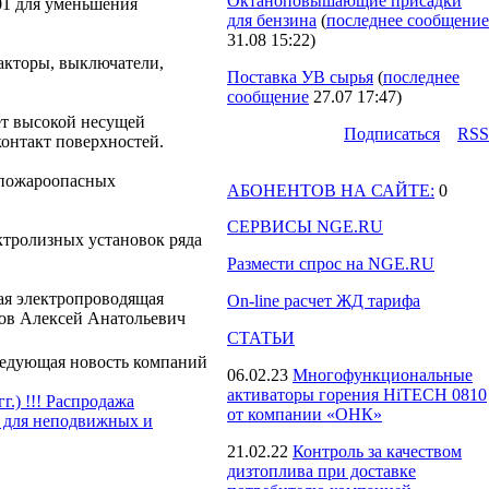
Октаноповышающие присадки
1 для уменьшения
для бензина
(
последнее сообщение
31.08 15:22
)
акторы, выключатели,
Поставка УВ сырья
(
последнее
сообщение
27.07 17:47
)
ет высокой несущей
Подпиcаться
RSS
онтакт поверхностей.
 пожароопасных
АБОНЕНТОВ НА САЙТЕ:
0
СЕРВИСЫ NGE.RU
тролизных установок ряда
Размести спрос на NGE.RU
ая электропроводящая
On-line расчет ЖД тарифа
нов Алексей Анатольевич
СТАТЬИ
едующая новость компаний
06.02.23
Многофункциональные
активаторы горения HiTECH 0810
.) !!! Распродажа
от компании «ОНК»
для неподвижных и
21.02.22
Контроль за качеством
дизтоплива при доставке