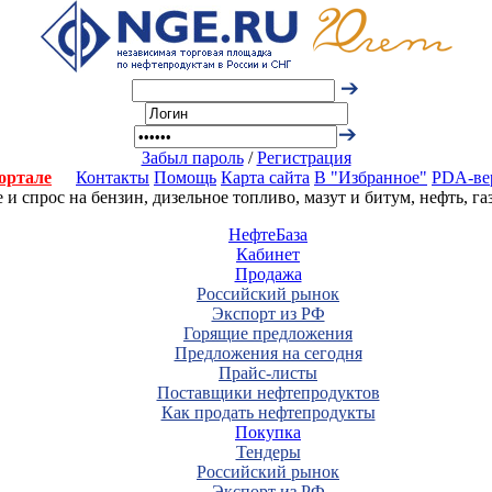
Забыл пароль
/
Регистрация
ортале
Контакты
Помощь
Карта сайта
В "Избранное"
PDA-ве
 спрос на бензин, дизельное топливо, мазут и битум, нефть, г
НефтеБаза
Кабинет
Продажа
Российский рынок
Экспорт из РФ
Горящие предложения
Предложения на сегодня
Прайс-листы
Поставщики нефтепродуктов
Как продать нефтепродукты
Покупка
Тендеры
Российский рынок
Экспорт из РФ