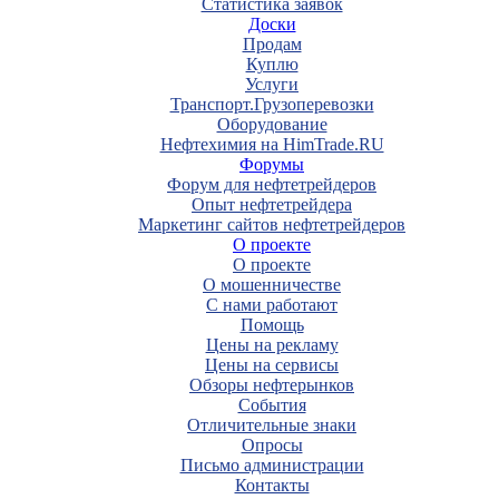
Статистика заявок
Доски
Продам
Куплю
Услуги
Транспорт.Грузоперевозки
Оборудование
Нефтехимия на HimTrade.RU
Форумы
Форум для нефтетрейдеров
Опыт нефтетрейдера
Маркетинг сайтов нефтетрейдеров
О проекте
О проекте
О мошенничестве
С нами работают
Помощь
Цены на рекламу
Цены на сервисы
Обзоры нефтерынков
События
Отличительные знаки
Опросы
Письмо администрации
Контакты