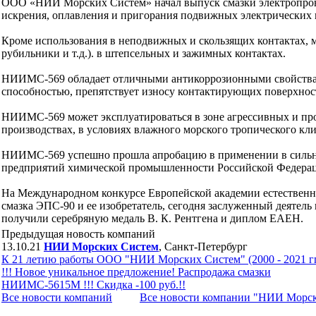
ООО «НИИ Морских Систем» начал выпуск смазки электропро
искрения, оплавления и пригорания подвижных электрических конта
Кроме использования в неподвижных и скользящих контактах, м
рубильники и т.д.). в штепсельных и зажимных контактах.
НИИМС-569 обладает отличными антикоррозионными свойствами
способностью, препятствует износу контактирующих поверхност
НИИМС-569 может эксплуатироваться в зоне агрессивных и п
производствах, в условиях влажного морского тропического кли
НИИМС-569 успешно прошла апробацию в применении в сильно
предприятий химической промышленности Российской Федераци
На Международном конкурсе Европейской академии естественны
смазка ЭПС-90 и ее изобретатель, сегодня заслуженный деяте
получили серебряную медаль В. К. Рентгена и диплом ЕАЕН.
Предыдущая новость компаний
13.10.21
НИИ Морских Систем
, Санкт-Петербург
К 21 летию работы ООО "НИИ Морских Систем" (2000 - 2021 гг
!!! Новое уникальное предложение! Распродажа смазки
НИИМС-5615М !!! Скидка -100 руб.!!
Все новости компaний
Все новости компaнии "НИИ Морс