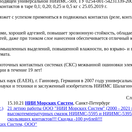
водящей универсальной НИИМС-569, ТУ 0254-001-54231339-200
ктов в таре 0,1; 0,20; 0,25 и 0,5 кг с 25.05.2019 г.
ожет с успехом применяться в подвижных контактах (реле, конт
, хорошей адгезией, повышает эрозионную стойкость, облада
ей, даже при тонком слое нанесения обеспечивается отличный к
ромышленных выделений, повышенной влажности, во взрыво- и
мата.
точных контактных системах (СКС) межванной ошиновки элек
и в течение 19 лет!
х наук (ЕАЕН), г. Ганновер, Германия в 2007 году универсальн
ль науки и техники и заслуженный изобретатель НИИМС Шалаги
Сл
15.10.21
НИИ Морских Систем
, Санкт-Петербург
.)
21 летию работы ООО "НИИ Морских Систем" (2000 - 2021 гг
высокотемпературных смазок НИИМС-5595 и НИИМС-5395 
скользящих контактов!!! Скидка -100 рублей!!!
ких Систем, ООО"