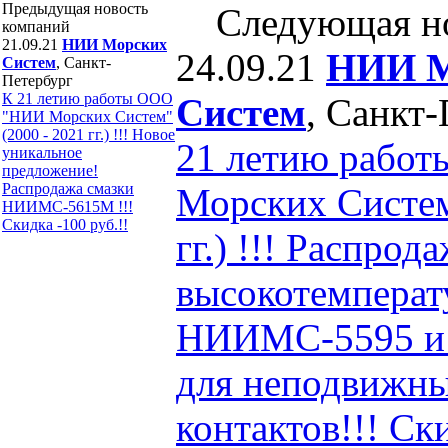
Предыдущая новость
Следующая н
компаний
21.09.21
НИИ Морских
24.09.21
НИИ М
Систем
, Санкт-
Петербург
К 21 летию работы ООО
Систем
, Санкт
"НИИ Морских Систем"
(2000 - 2021 гг.) !!! Новое
21 летию рабо
уникальное
предложение!
Распродажа смазки
Морских Систем
НИИМС-5615М !!!
Скидка -100 руб.!!
гг.) !!! Распрод
высокотемперат
НИИМС-5595 и
для неподвижны
контактов!!! Ск