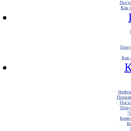
Пост
Как 
Поку
Как 
К
Нефтя
Произв
Пост
Поку
"
Комп
К