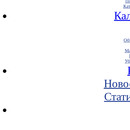
По
Кат
Ка
Объ
Ма
Уб
Ново
Стати