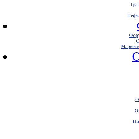
Тра
Нефт
Фору
О
Маркети
О
О
О
Пи