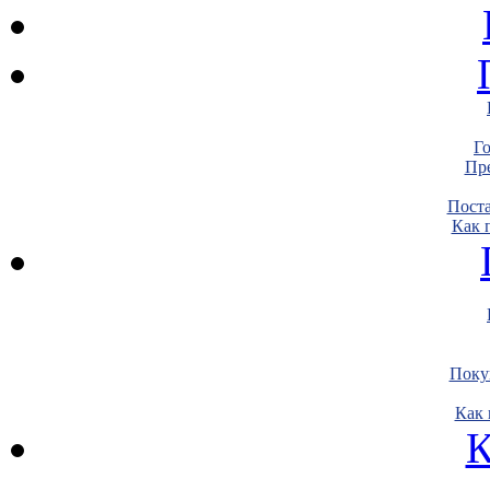
Г
Пре
Пост
Как 
Поку
Как 
К