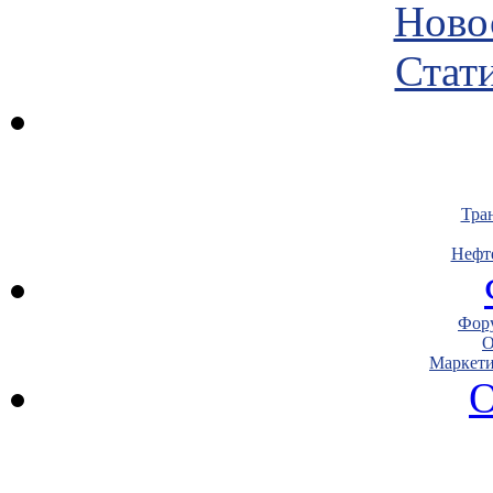
Ново
Стати
Тра
Нефт
Фору
О
Маркети
О