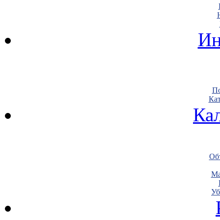
Ин
По
Кат
Ка
Объ
Ма
Уб