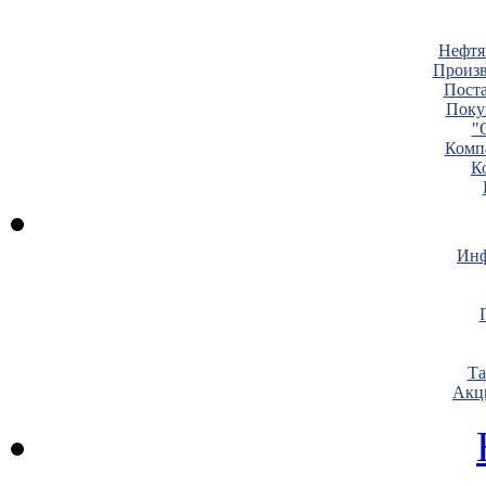
Нефтя
Произв
Пост
Поку
"
Комп
К
Инф
Т
Акц