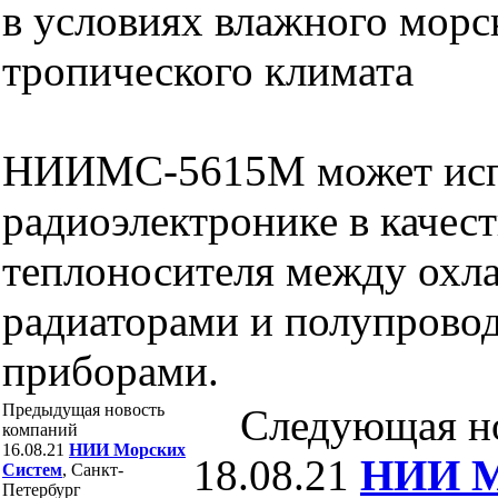
в условиях влажного морс
тропического климата
НИИМС-5615М может испо
радиоэлектронике в качес
теплоносителя между ох
радиаторами и полупрово
приборами.
Предыдущая новость
Следующая н
компаний
16.08.21
НИИ Морских
18.08.21
НИИ М
Систем
, Санкт-
Петербург