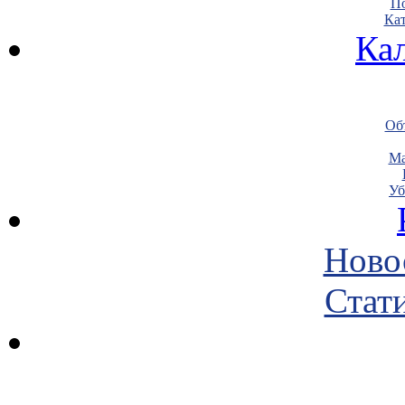
По
Кат
Ка
Объ
Ма
Уб
Ново
Стати