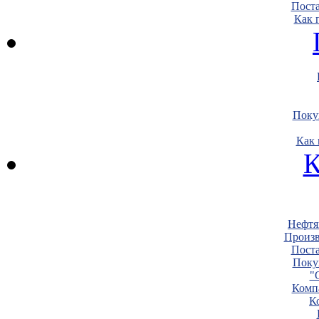
Пост
Как 
Поку
Как 
К
Нефтя
Произв
Пост
Поку
"
Комп
К