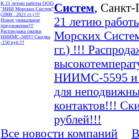
К 21 летию работы ООО
Систем
, Санкт-
"НИИ Морских Систем"
(2000 - 2021 гг.) !!!
21 летию рабо
Новое уникальное
предложение!!!
Распродажа смазки
Морских Систем
НИИМС-569!!! Скидка
-150 руб.!!!
гг.) !!! Распрод
высокотемперат
НИИМС-5595 и
для неподвижны
контактов!!! Ск
рублей!!!
Все новости компaний
В