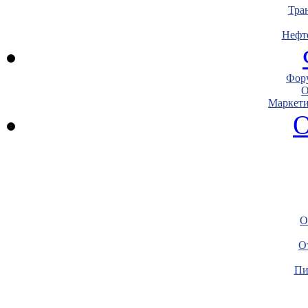
Тра
Нефт
Фору
О
Маркети
О
О
О
Пи