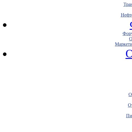
Тра
Нефт
Фору
О
Маркети
О
О
О
Пи