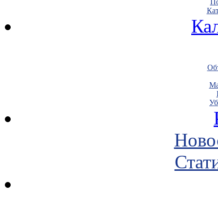
По
Кат
Ка
Объ
Ма
Уб
Ново
Стати