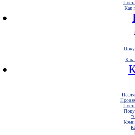
Пост
Как 
Поку
Как 
К
Нефтя
Произв
Пост
Поку
"
Комп
К