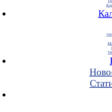
По
Кат
Ка
Объ
Ма
Уб
Ново
Стати