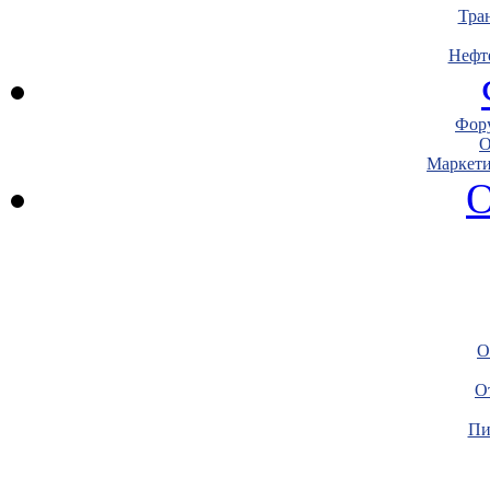
Тра
Нефт
Фору
О
Маркети
О
О
О
Пи