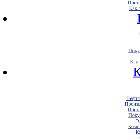
Пост
Как 
Поку
Как 
К
Нефтя
Произв
Пост
Поку
"
Комп
К