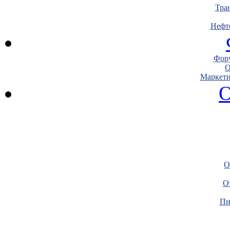
Тра
Нефт
Фору
О
Маркети
О
О
О
Пи