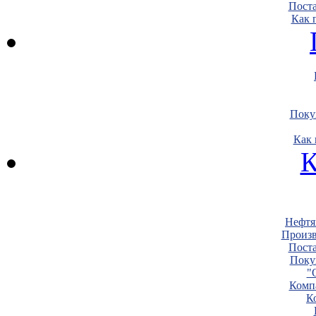
Пост
Как 
Поку
Как 
К
Нефтя
Произв
Пост
Поку
"
Комп
К