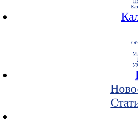
По
Кат
Ка
Объ
Ма
Уб
Ново
Стати