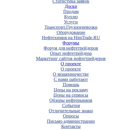
Статистика заявок
Доски
Продам
Куплю
Услуги
Транспорт.Грузоперевозки
Оборудование
Нефтехимия на HimTrade.RU
Форумы
Форум для нефтетрейдеров
Опыт нефтетрейдера
Маркетинг сайтов нефтетрейдеров
О проекте
О проекте
О мошенничестве
С нами работают
Помощь
Цены на рекламу
Цены на сервисы
Обзоры нефтерынков
События
Отличительные знаки
Опросы
Письмо администрации
Контакты