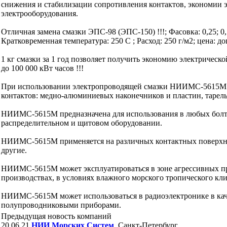
снижения и стабилизации сопротивления контактов, экономии 
электрооборудования.
Отличная замена смазки ЭПС-98 (ЭПС-150) !!!; Фасовка: 0,25; 0,5;
Кратковременная температура: 250 С ; Расход: 250 г/м2; цена: д
1 кг смазки за 1 год позволяет получить экономию электрическ
до 100 000 кВт часов !!!
При использовании электропроводящей смазки НИИМС-5615М о
контактов: медно-алюминиевых наконечников и пластин, тарел
НИИМС-5615М предназначена для использования в любых болто
распределительном и щитовом оборудовании.
НИИМС-5615М применяется на различных контактных поверхнос
другие.
НИИМС-5615М может эксплуатироваться в зоне агрессивных п
производствах, в условиях влажного морского тропического кл
НИИМС-5615М может использоваться в радиоэлектронике в кач
полупроводниковыми приборами.
Предыдущая новость компаний
20.06.21
НИИ Морских Систем
, Санкт-Петербург