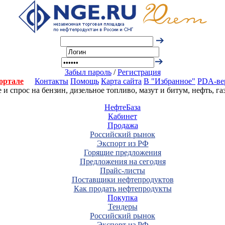
Забыл пароль
/
Регистрация
ортале
Контакты
Помощь
Карта сайта
В "Избранное"
PDA-ве
 спрос на бензин, дизельное топливо, мазут и битум, нефть, г
НефтеБаза
Кабинет
Продажа
Российский рынок
Экспорт из РФ
Горящие предложения
Предложения на сегодня
Прайс-листы
Поставщики нефтепродуктов
Как продать нефтепродукты
Покупка
Тендеры
Российский рынок
Экспорт из РФ