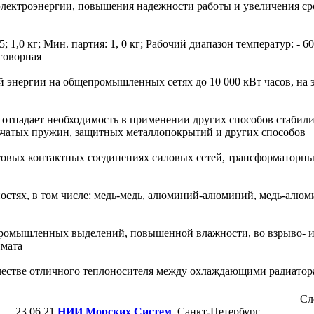
электроэнергии, повышения надежности работы и увеличения ср
 1,0 кг; Мин. партия: 1, 0 кг; Рабочий диапазон температур: - 60
оговорная
ой энергии на общепромышленных сетях до 10 000 кВт часов, на
тпадает необходимость в применении других способов стабили
ьчатых пружин, защитных металлопокрытий и других способов
вых контактных соединениях силовых сетей, трансформаторны
тях, в том числе: медь-медь, алюминий-алюминий, медь-алюми
ромышленных выделений, повышенной влажности, во взрыво- 
имата
естве отличного теплоносителя между охлаждающими радиатор
Сл
23.06.21
НИИ Морских Систем
, Санкт-Петербург