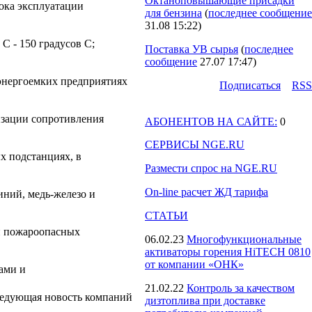
Октаноповышающие присадки
ока эксплуатации
для бензина
(
последнее сообщение
31.08 15:22
)
 С - 150 градусов С;
Поставка УВ сырья
(
последнее
сообщение
27.07 17:47
)
 энергоемких предприятиях
Подпиcаться
RSS
зации сопротивления
АБОНЕНТОВ НА САЙТЕ:
0
СЕРВИСЫ NGE.RU
х подстанциях, в
Размести спрос на NGE.RU
On-line расчет ЖД тарифа
ний, медь-железо и
СТАТЬИ
и пожароопасных
06.02.23
Многофункциональные
активаторы горения HiTECH 0810
от компании «ОНК»
ами и
21.02.22
Контроль за качеством
едующая новость компаний
дизтоплива при доставке