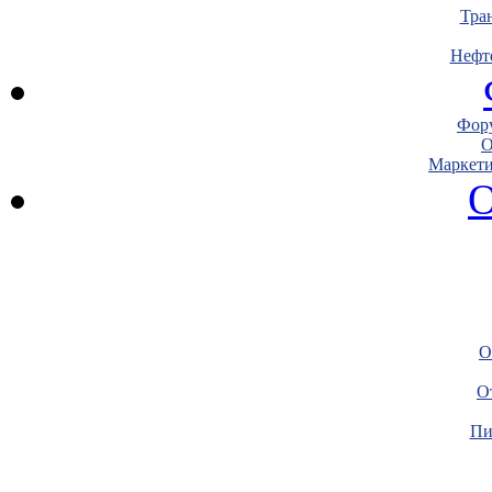
Тра
Нефт
Фору
О
Маркети
О
О
О
Пи