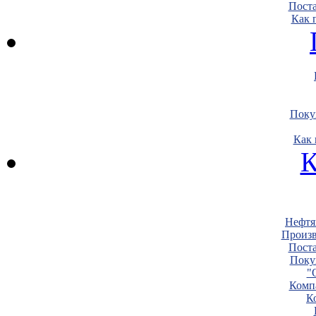
Пост
Как 
Поку
Как 
К
Нефтя
Произв
Пост
Поку
"
Комп
К