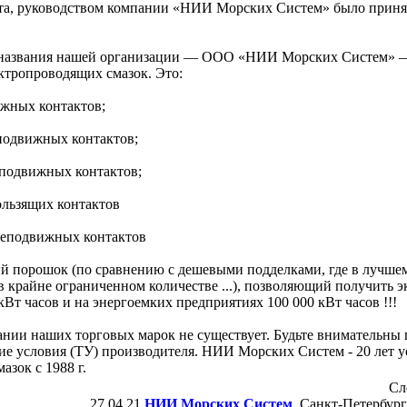
ата, руководством компании «НИИ Морских Систем» было приня
ся с названия нашей организации — ООО «НИИ Морских Систе
ектропроводящих смазок. Это:
жных контактов;
подвижных контактов;
подвижных контактов;
льзящих контактов
неподвижных контактов
й порошок (по сравнению с дешевыми подделками, где в лучшем
крайне ограниченном количестве ...), позволяющий получить э
Вт часов и на энергоемких предприятиях 100 000 кВт часов !!!
ании наших торговых марок не существует. Будьте внимательны
ие условия (ТУ) производителя. НИИ Морских Систем - 20 лет 
зок с 1988 г.
Сл
27.04.21
НИИ Морских Систем
, Санкт-Петербург