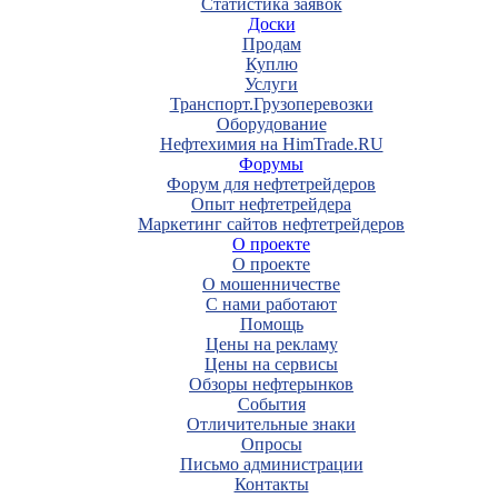
Статистика заявок
Доски
Продам
Куплю
Услуги
Транспорт.Грузоперевозки
Оборудование
Нефтехимия на HimTrade.RU
Форумы
Форум для нефтетрейдеров
Опыт нефтетрейдера
Маркетинг сайтов нефтетрейдеров
О проекте
О проекте
О мошенничестве
С нами работают
Помощь
Цены на рекламу
Цены на сервисы
Обзоры нефтерынков
События
Отличительные знаки
Опросы
Письмо администрации
Контакты