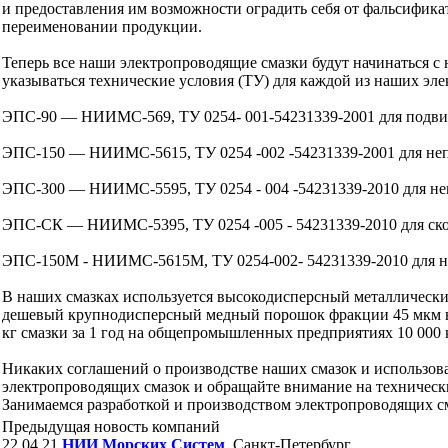
и предоставления им возможности оградить себя от фальсифик
переименовании продукции.
Теперь все наши электропроводящие смазки будут начинать
указываться технические условия (ТУ) для каждой из наших эл
ЭПС-90 — НИИМС-569, ТУ 0254- 001-54231339-2001 для подви
ЭПС-150 — НИИМС-5615, ТУ 0254 -002 -54231339-2001 для не
ЭПС-300 — НИИМС-5595, ТУ 0254 - 004 -54231339-2010 для не
ЭПС-СК — НИИМС-5395, ТУ 0254 -005 - 54231339-2010 для ско
ЭПС-150М - НИИМС-5615М, ТУ 0254-002- 54231339-2010 для 
В наших смазках используется высокодисперсный металлически
дешевый крупнодисперсный медный порошок фракции 45 мкм в 
кг смазки за 1 год на общепромышленных предприятиях 10 000 к
Никаких соглашений о производстве наших смазок и использов
электропроводящих смазок и обращайте внимание на техническ
Занимаемся разработкой и производством электропроводящих сма
Предыдущая новость компаний
22.04.21
НИИ Морских Систем
, Санкт-Петербург