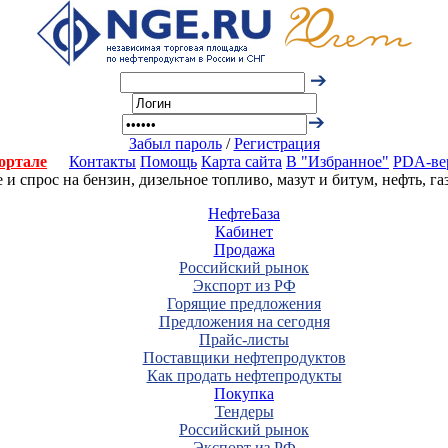
Забыл пароль
/
Регистрация
ортале
Контакты
Помощь
Карта сайта
В "Избранное"
PDA-ве
 спрос на бензин, дизельное топливо, мазут и битум, нефть, г
НефтеБаза
Кабинет
Продажа
Российский рынок
Экспорт из РФ
Горящие предложения
Предложения на сегодня
Прайс-листы
Поставщики нефтепродуктов
Как продать нефтепродукты
Покупка
Тендеры
Российский рынок
Экспорт из РФ