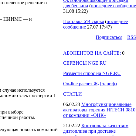
Октаноповышающие присадки
то нелегкое решение о
для бензина
(
последнее сообщение
31.08 15:22
)
м» — НИИМС — и
Поставка УВ сырья
(
последнее
сообщение
27.07 17:47
)
Подпиcаться
RSS
АБОНЕНТОВ НА САЙТЕ:
0
СЕРВИСЫ NGE.RU
Размести спрос на NGE.RU
On-line расчет ЖД тарифа
 случае используется
СТАТЬИ
кономию электроэнергии 1
06.02.23
Многофункциональные
активаторы горения HiTECH 0810
 при выборе
от компании «ОНК»
успешной работы.
21.02.22
Контроль за качеством
едующая новость компаний
дизтоплива при доставке