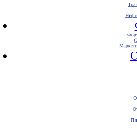
Тра
Нефт
Фору
О
Маркети
О
О
О
Пи