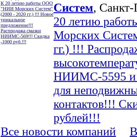
К 20 летию работы ООО
Систем
, Санкт
"НИИ Морских Систем"
(2000 - 2020 гг.) !!! Новое
20 летию рабо
уникальное
предложение!!!
Распродажа смазки
Морских Систем
НИИМС-569!!! Скидка
-1000 руб.!!!
гг.) !!! Распрод
высокотемперат
НИИМС-5595 и
для неподвижны
контактов!!! Ск
рублей!!!
Все новости компaний
В