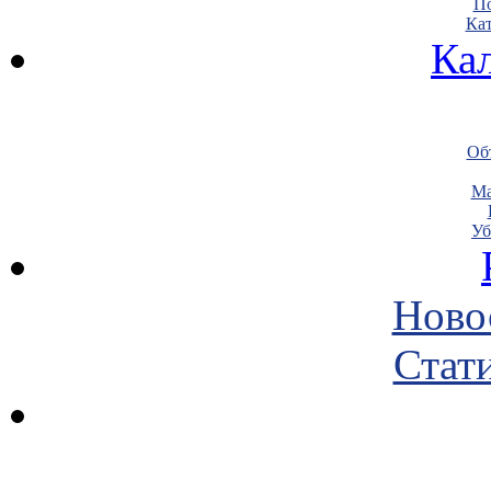
По
Кат
Ка
Объ
Ма
Уб
Ново
Стати