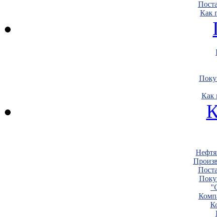
Пост
Как 
Поку
Как 
К
Нефтя
Произв
Пост
Поку
"
Комп
К