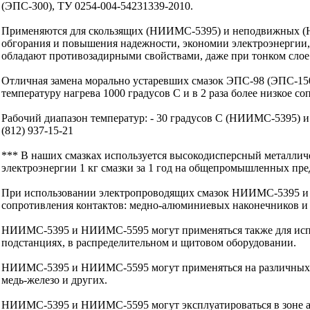
(ЭПС-300), ТУ 0254-004-54231339-2010.
Применяются для скользящих (НИИМС-5395) и неподвижных (НИ
обгорания и повышения надежности, экономии электроэнерги
обладают противозадирными свойствами, даже при тонком слое
Отличная замена морально устаревших смазок ЭПС-98 (ЭПС-1
температуру нагрева 1000 градусов С и в 2 раза более низкое соп
Рабочий диапазон температур: - 30 градусов С (НИИМС-5395) и -
(812) 937-15-21
*** В наших смазках используется высокодисперсный металлич
электроэнергии 1 кг смазки за 1 год на общепромышленных пред
При использовании электропроводящих смазок НИИМС-5395 и 
сопротивления контактов: медно-алюминиевых наконечников и 
НИИМС-5395 и НИИМС-5595 могут применяться также для испо
подстанциях, в распределительном и щитовом оборудовании.
НИИМС-5395 и НИИМС-5595 могут применяться на различных к
медь-железо и других.
НИИМС-5395 и НИИМС-5595 могут эксплуатироваться в зоне а