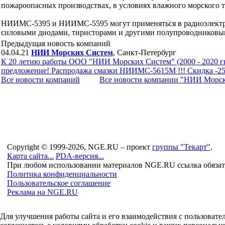
пожароопасных производствах, в условиях влажного морского 
НИИМС-5395 и НИИМС-5595 могут применяться в радиоэлектро
силовыми диодами, тиристорами и другими полупроводниковы
Предыдущая новость компаний
04.04.21
НИИ Морских Систем
, Санкт-Петербург
К 20 летию работы ООО "НИИ Морских Систем" (2000 - 2020 гг.
предложение! Распродажа смазки НИИМС-5615М !!! Скидка -250
Все новости компaний
Все новости компaнии "НИИ Морс
Copyright © 1999-2026, NGE.RU – проект
группы "Текарт"
.
Карта сайта...
PDA-версия...
При любом использовании материалов NGE.RU ссылка обязат
Политика конфиденциальности
Пользовательское соглашение
Реклама на NGE.RU
Для улучшения работы сайта и его взаимодействия с пользоват