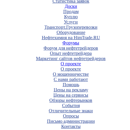
Статистика заявок
Доски
Продам
Куплю
Услуги
Транспорт.Грузоперевозки
Оборудование
Нефтехимия на HimTrade.RU
Форумы
Форум для нефтетрейдеров
Опыт нефтетрейдера
Маркетинг сайтов нефтетрейдеров
О проекте
О проекте
О мошенничестве
С нами работают
Помощь
Цены на рекламу
Цены на сервисы
Обзоры нефтерынков
События
Отличительные знаки
Опросы
Письмо администрации
Контакты