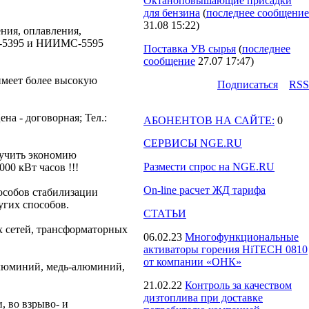
Октаноповышающие присадки
для бензина
(
последнее сообщение
31.08 15:22
)
ния, оплавления,
МС-5395 и НИИМС-5595
Поставка УВ сырья
(
последнее
сообщение
27.07 17:47
)
меет более высокую
Подпиcаться
RSS
на - договорная; Тел.:
АБОНЕНТОВ НА САЙТЕ:
0
СЕРВИСЫ NGE.RU
лучить экономию
Размести спрос на NGE.RU
00 кВт часов !!!
On-line расчет ЖД тарифа
собов стабилизации
угих способов.
СТАТЬИ
 сетей, трансформаторных
06.02.23
Многофункциональные
активаторы горения HiTECH 0810
от компании «ОНК»
алюминий, медь-алюминий,
21.02.22
Контроль за качеством
дизтоплива при доставке
 во взрыво- и