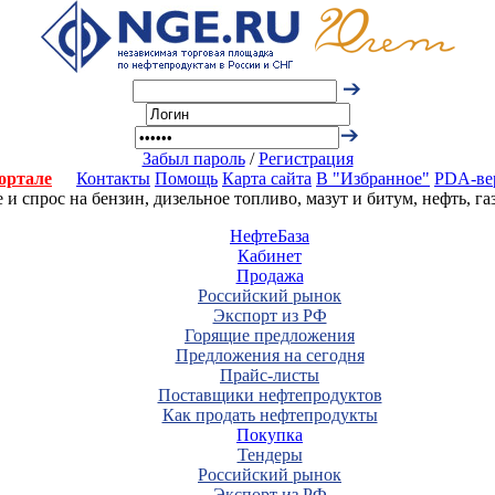
Забыл пароль
/
Регистрация
ортале
Контакты
Помощь
Карта сайта
В "Избранное"
PDA-ве
 спрос на бензин, дизельное топливо, мазут и битум, нефть, г
НефтеБаза
Кабинет
Продажа
Российский рынок
Экспорт из РФ
Горящие предложения
Предложения на сегодня
Прайс-листы
Поставщики нефтепродуктов
Как продать нефтепродукты
Покупка
Тендеры
Российский рынок
Экспорт из РФ