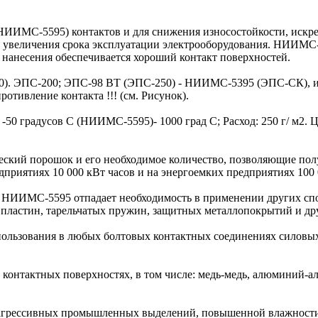
ИМС-5595) контактов и для снижения износостойкости, искре
и, увеличения срока эксплуатации электрооборудования. НИИ
 нанесения обеспечивается хороший контакт поверхностей.
50). ЭПС-200; ЭПС-98 ВТ (ЭПС-250) - НИИМС-5395 (ЭПС-СК), и
ротивление контакта !!! (см. Рисунок).
50 градусов С (НИИМС-5595)- 1000 град С; Расход: 250 г/ м2. Це
еский порошок и его необходимое количество, позволяющие по
приятиях 10 000 кВт часов и на энергоемких предприятиях 100 0
НИИМС-5595 отпадает необходимость в применении других спо
пластин, тарельчатых пружин, защитных металлопокрытий и др
льзования в любых болтовых контактных соединениях силовых
онтактных поверхностях, в том числе: медь-медь, алюминий-
грессивных промышленных выделений, повышенной влажности,