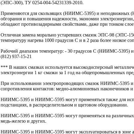
(ЭПС-300), ТУ 0254-004-54231339-2010.
Применяются для скользящих (НИИМС-5395) и неподвижных (НИ
обгорания и повышения надежности, экономии электроэнерги
обладают противозадирными свойствами, даже при тонком слое
Отличная замена морально устаревших смазок ЭПС-98 (ЭПС-1
температуру нагрева 1000 градусов С и в 2 раза более низкое соп
Рабочий диапазон температур: - 30 градусов С (НИИМС-5395) и -
(812) 937-15-21
*** В наших смазках используется высокодисперсный металлич
электроэнергии 1 кг смазки за 1 год на общепромышленных пред
При использовании электропроводящих смазок НИИМС-5395 и 
сопротивления контактов: медно-алюминиевых наконечников и 
НИИМС-5395 и НИИМС-5595 могут применяться также для испо
подстанциях, в распределительном и щитовом оборудовании.
НИИМС-5395 и НИИМС-5595 могут применяться на различных к
медь-железо и других.
НИИМС-5395 и НИИМС-5595 могут эксплуатироваться в зоне а