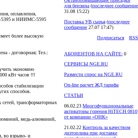
Октаноповышающие присадки
для бензина
(
последнее сообщение
31.08 15:22
)
ния, оплавления,
МС-5395 и НИИМС-5595
Поставка УВ сырья
(
последнее
сообщение
27.07 17:47
)
меет более высокую
Подпиcаться
RSS
на - договорная; Тел.:
АБОНЕНТОВ НА САЙТЕ:
0
СЕРВИСЫ NGE.RU
лучить экономию
Размести спрос на NGE.RU
00 кВт часов !!!
On-line расчет ЖД тарифа
собов стабилизации
угих способов.
СТАТЬИ
 сетей, трансформаторных
06.02.23
Многофункциональные
активаторы горения HiTECH 0810
от компании «ОНК»
алюминий, медь-алюминий,
21.02.22
Контроль за качеством
дизтоплива при доставке
 во взрыво- и