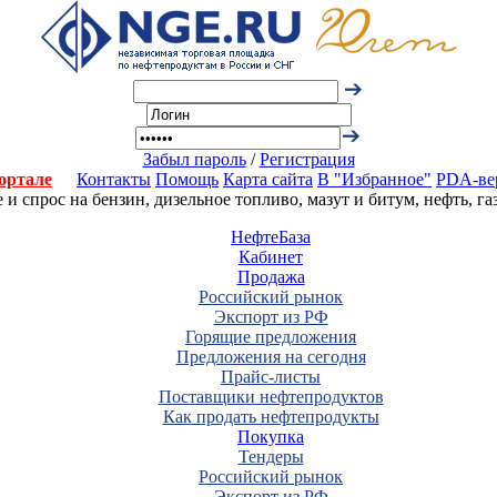
Забыл пароль
/
Регистрация
ортале
Контакты
Помощь
Карта сайта
В "Избранное"
PDA-ве
 спрос на бензин, дизельное топливо, мазут и битум, нефть, г
НефтеБаза
Кабинет
Продажа
Российский рынок
Экспорт из РФ
Горящие предложения
Предложения на сегодня
Прайс-листы
Поставщики нефтепродуктов
Как продать нефтепродукты
Покупка
Тендеры
Российский рынок
Экспорт из РФ