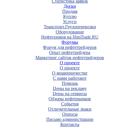
Статистика заявок
Доски
Продам
Куплю
Услуги
Транспорт.Грузоперевозки
Оборудование
Нефтехимия на HimTrade.RU
Форумы
Форум для нефтетрейдеров
Опыт нефтетрейдера
Маркетинг сайтов нефтетрейдеров
О проекте
О проекте
О мошенничестве
С нами работают
Помощь
Цены на рекламу
Цены на сервисы
Обзоры нефтерынков
События
Отличительные знаки
Опросы
Письмо администрации
Контакты