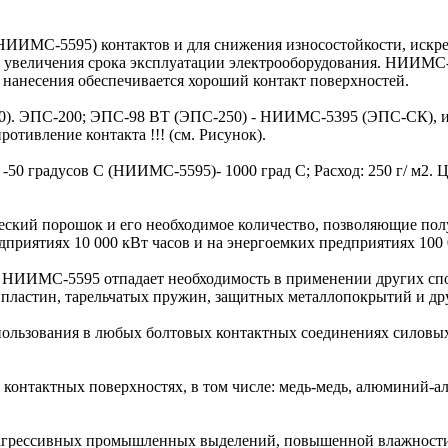
ИМС-5595) контактов и для снижения износостойкости, искре
и, увеличения срока эксплуатации электрооборудования. НИИ
 нанесения обеспечивается хороший контакт поверхностей.
50). ЭПС-200; ЭПС-98 ВТ (ЭПС-250) - НИИМС-5395 (ЭПС-СК), и
ротивление контакта !!! (см. Рисунок).
50 градусов С (НИИМС-5595)- 1000 град С; Расход: 250 г/ м2. Це
еский порошок и его необходимое количество, позволяющие по
приятиях 10 000 кВт часов и на энергоемких предприятиях 100 0
НИИМС-5595 отпадает необходимость в применении других спо
пластин, тарельчатых пружин, защитных металлопокрытий и др
льзования в любых болтовых контактных соединениях силовых
онтактных поверхностях, в том числе: медь-медь, алюминий-
грессивных промышленных выделений, повышенной влажности,