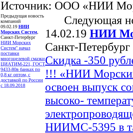
Источник: ООО «НИИ Мо
Предыдущая новость
Следующая н
компаний
09.02.19
НИИ
14.02.19
НИИ Мо
Морских Систем
,
Санкт-Петербург
НИИ Морских
Санкт-Петербург
Систем" начал
поставки
Скидка -350 рубл
многоцелевой смазки
ЦИАТИМ-221, ГОСТ
9433-80в банках по
!!! «НИИ Морски
0,8 кг оптом, с
доставкой по России
освоен выпуск с
с 18.09.2018
высоко- температ
электропроводящ
НИИМС-5395 в тар