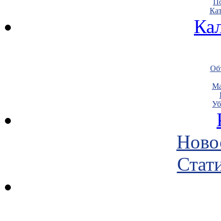
По
Кат
Ка
Объ
Ма
Уб
Ново
Стати