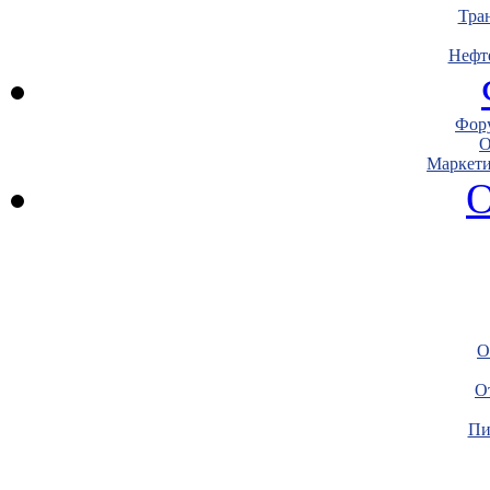
Тра
Нефт
Фору
О
Маркети
О
О
О
Пи