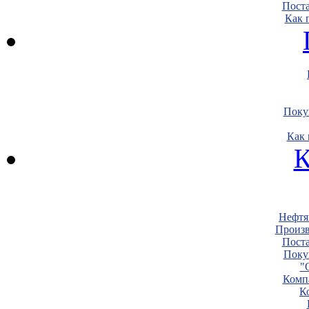
Пост
Как 
Поку
Как 
К
Нефтя
Произв
Пост
Поку
"
Комп
К