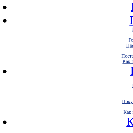
Г
Пре
Пост
Как 
Поку
Как 
К