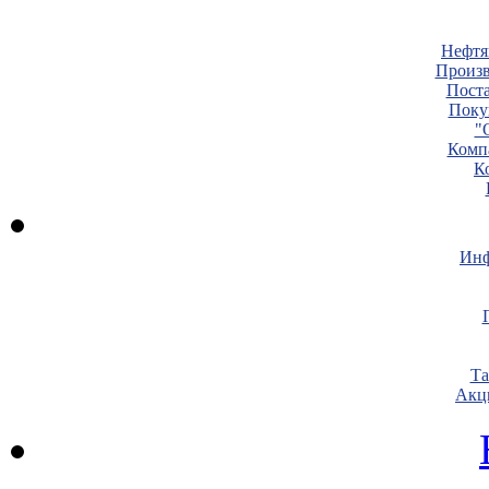
Нефтя
Произв
Пост
Поку
"
Комп
К
Инф
Т
Акц