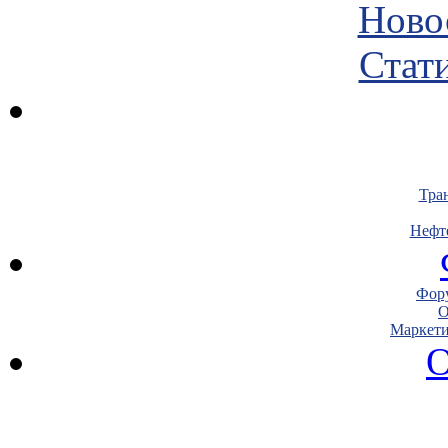
Ново
Стати
Тра
Нефт
Фору
О
Маркети
О