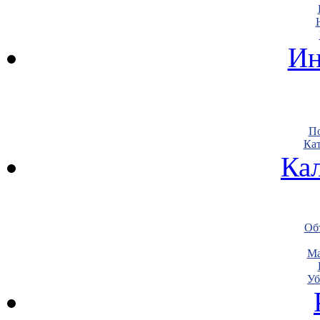
Ин
По
Кат
Ка
Объ
Ма
Уб