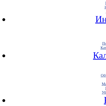
Ин
По
Кат
Ка
Объ
Ма
Уб