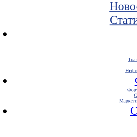
Ново
Стати
Тра
Нефт
Фору
О
Маркети
О