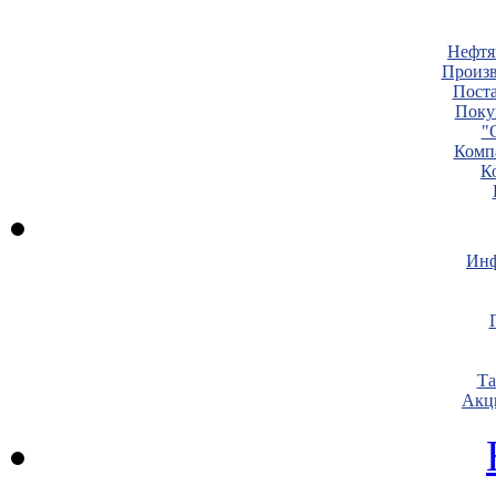
Нефтя
Произв
Пост
Поку
"
Комп
К
Инф
Т
Акц