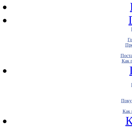
Г
Пре
Пост
Как 
Поку
Как 
К