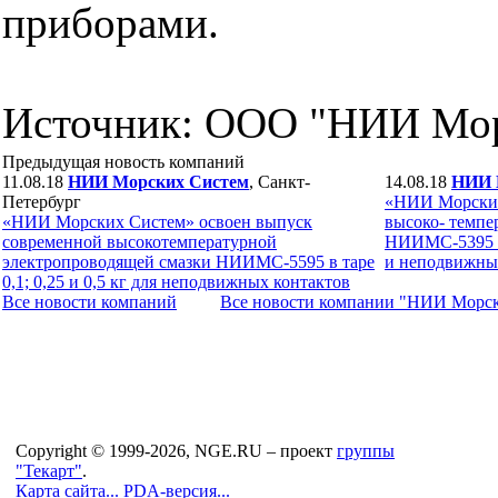
приборами.
Источник: ООО "НИИ Мо
Предыдущая новость компаний
11.08.18
НИИ Морских Систем
, Санкт-
14.08.18
НИИ 
Петербург
«НИИ Морских
«НИИ Морских Систем» освоен выпуск
высоко- темпе
современной высокотемпературной
НИИМС-5395 в т
электропроводящей смазки НИИМС-5595 в таре
и неподвижны
0,1; 0,25 и 0,5 кг для неподвижных контактов
Все новости компaний
Все новости компaнии "НИИ Морс
Copyright © 1999-2026, NGE.RU – проект
группы
"Текарт"
.
Карта сайта...
PDA-версия...