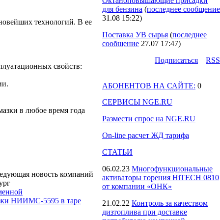
Октаноповышающие присадки
для бензина
(
последнее сообщение
31.08 15:22
)
новейших технологий. В ее
Поставка УВ сырья
(
последнее
сообщение
27.07 17:47
)
Подпиcаться
RSS
плуатационных свойств:
ии.
АБОНЕНТОВ НА САЙТЕ:
0
СЕРВИСЫ NGE.RU
азки в любое время года
Размести спрос на NGE.RU
On-line расчет ЖД тарифа
СТАТЬИ
06.02.23
Многофункциональные
едующая новость компаний
активаторы горения HiTECH 0810
ург
от компании «ОНК»
менной
зки НИИМС-5595 в таре
21.02.22
Контроль за качеством
дизтоплива при доставке