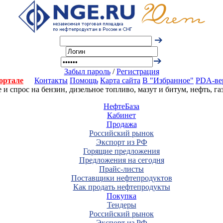
Забыл пароль
/
Регистрация
ортале
Контакты
Помощь
Карта сайта
В "Избранное"
PDA-ве
 спрос на бензин, дизельное топливо, мазут и битум, нефть, г
НефтеБаза
Кабинет
Продажа
Российский рынок
Экспорт из РФ
Горящие предложения
Предложения на сегодня
Прайс-листы
Поставщики нефтепродуктов
Как продать нефтепродукты
Покупка
Тендеры
Российский рынок
Экспорт из РФ