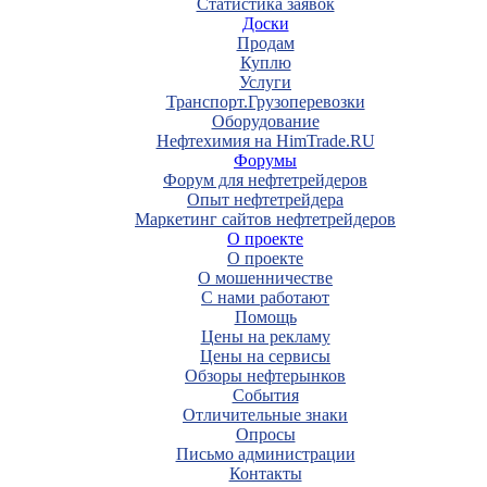
Статистика заявок
Доски
Продам
Куплю
Услуги
Транспорт.Грузоперевозки
Оборудование
Нефтехимия на HimTrade.RU
Форумы
Форум для нефтетрейдеров
Опыт нефтетрейдера
Маркетинг сайтов нефтетрейдеров
О проекте
О проекте
О мошенничестве
С нами работают
Помощь
Цены на рекламу
Цены на сервисы
Обзоры нефтерынков
События
Отличительные знаки
Опросы
Письмо администрации
Контакты