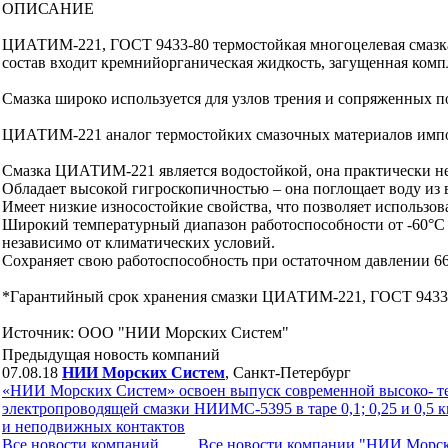
ОПИСАНИЕ
ЦИАТИМ-221, ГОСТ 9433-80 термостойкая многоцелевая смазка 
состав входит кремнийорганическая жидкость, загущенная ком
Смазка широко используется для узлов трения и сопряженных п
ЦИАТИМ-221 аналог термостойких смазочных материалов импорт
Смазка ЦИАТИМ-221 является водостойкой, она практически нер
Обладает высокой гигроскопичностью – она поглощает воду из в
Имеет низкие износостойкие свойства, что позволяет использова
Широкий температурный диапазон работоспособности от -60°С 
независимо от климатических условий.
Сохраняет свою работоспособность при остаточном давлении 66
*Гарантийный срок хранения смазки ЦИАТИМ-221, ГОСТ 9433-80
Источник: ООО "НИИ Морских Систем"
Предыдущая новость компаний
07.08.18
НИИ Морских Систем
, Санкт-Петербург
«НИИ Морских Систем» освоен выпуск современной высоко- т
электропроводящей смазки НИИМС-5395 в таре 0,1; 0,25 и 0,5 к
и неподвижных контактов
Все новости компaний
Все новости компaнии "НИИ Морс