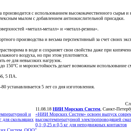
производится с использованием высококачественного сырья и 
плексным мылом с добавлением антиокислительной присадки.
оверхностей «металл-металл» и «металл-резина».
ного производства и весьма перспективный за счет своих экс
астворима в воде и сохраняет свои свойства даже при кипячен
лажного воздуха, но при этом уплотняется.
ть ее для невысоких нагрузок.
до 150°С и морозостойкость делает возможным использование см
6, 5 ПА.
 устанавливается 5 лет со дня изготовления.
Сл
11.08.18
НИИ Морских Систем
, Санкт-Петерб
емпературной и
«НИИ Морских Систем» освоен выпуск совре
г для скользящих
высокотемпературной электропроводящей сма
0,1; 0,25 и 0,5 кг для неподвижных контактов
ких Систем, ООО"