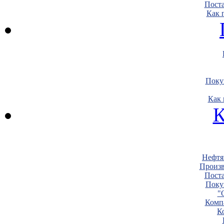
Пост
Как 
Поку
Как 
К
Нефтя
Произв
Пост
Поку
"
Комп
К