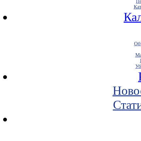
По
Кат
Ка
Объ
Ма
Уб
Ново
Стати