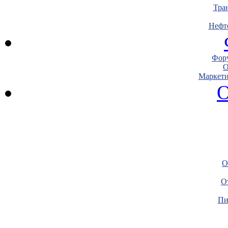
Тра
Нефт
Фору
О
Маркети
О
О
О
Пи