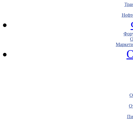
Тра
Нефт
Фору
О
Маркети
О
О
О
Пи