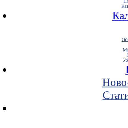
По
Кат
Ка
Объ
Ма
Уб
Ново
Стати