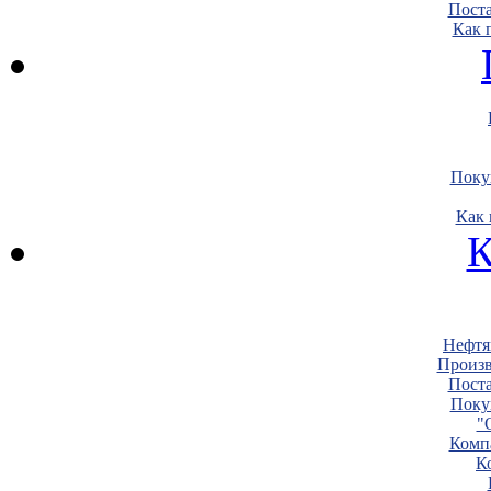
Пост
Как 
Поку
Как 
К
Нефтя
Произв
Пост
Поку
"
Комп
К