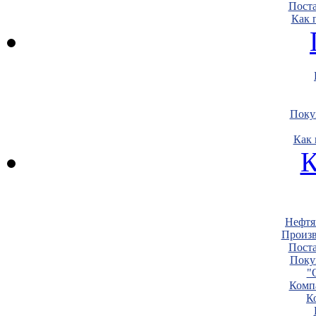
Пост
Как 
Поку
Как 
К
Нефтя
Произв
Пост
Поку
"
Комп
К