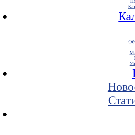
По
Кат
Ка
Объ
Ма
Уб
Ново
Стати