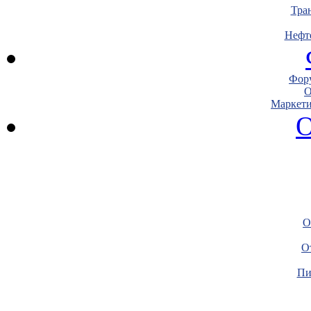
Тра
Нефт
Фору
О
Маркети
О
О
О
Пи