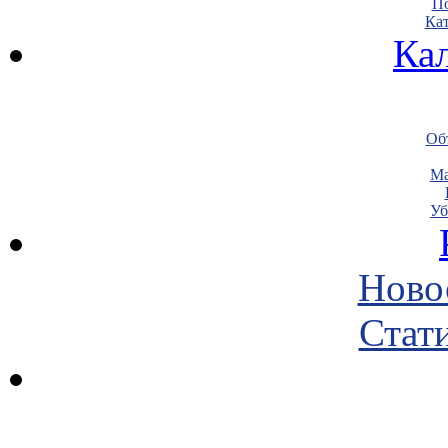
По
Кат
Ка
Объ
Ма
Уб
Ново
Стати