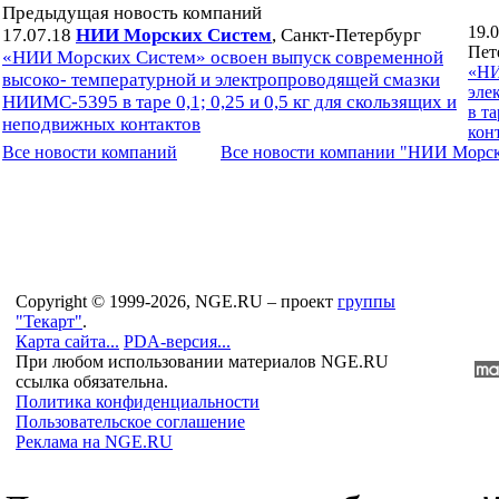
Предыдущая новость компаний
19.
17.07.18
НИИ Морских Систем
, Санкт-Петербург
Пет
«НИИ Морских Систем» освоен выпуск современной
«НИ
высоко- температурной и электропроводящей смазки
эле
НИИМС-5395 в таре 0,1; 0,25 и 0,5 кг для скользящих и
в та
неподвижных контактов
кон
Все новости компaний
Все новости компaнии "НИИ Морс
Copyright © 1999-2026, NGE.RU – проект
группы
"Текарт"
.
Карта сайта...
PDA-версия...
При любом использовании материалов NGE.RU
ссылка обязательна.
Политика конфиденциальности
Пользовательское соглашение
Реклама на NGE.RU