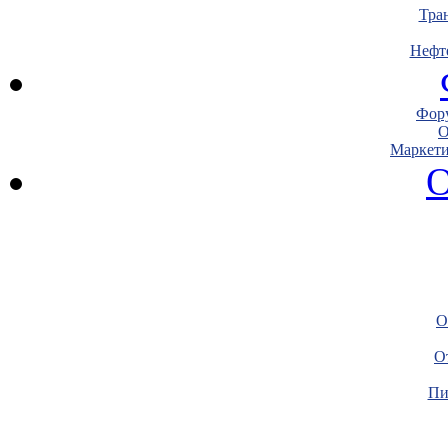
Тра
Нефт
Фору
О
Маркети
О
О
О
Пи