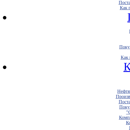
Пост
Как 
Поку
Как 
К
Нефтя
Произв
Пост
Поку
"
Комп
К