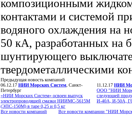
композиционными жидком
контактами и системой пр
водяного охлаждения на 
50 кА, разработанных на б
шунтирующего выключате
твердометаллическими ко
Предыдущая новость компаний
06.12.17
НИИ Морских Систем
, Санкт-
11.12.17
НИИ Мо
Петербург
ООО "НИИ Морск
«НИИ Морских Систем» освоен выпуск
следующей проду
электропроводящей смазки НИИМС-5615М
И-40А, И-50А, Г
(ЭПС-150М) в таре 0,25 и 0,5 кг
Все новости компaний
Все новости компaнии "НИИ Морс