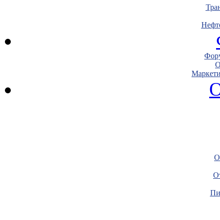
Тра
Нефт
Фору
О
Маркети
О
О
О
Пи