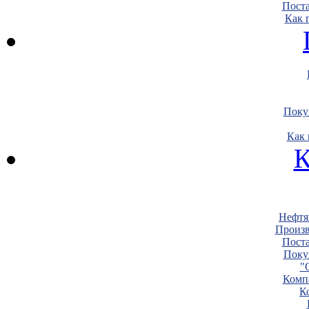
Пост
Как 
Поку
Как 
К
Нефтя
Произв
Пост
Поку
"
Комп
К