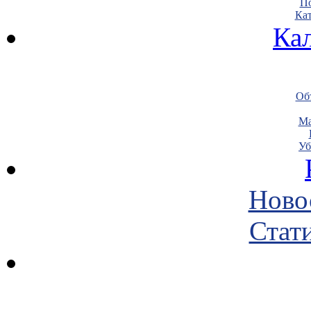
По
Кат
Ка
Объ
Ма
Уб
Ново
Стати