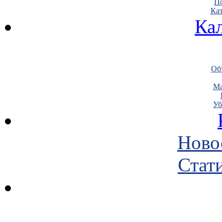
По
Кат
Ка
Объ
Ма
Уб
Ново
Стати