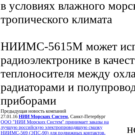
в условиях влажного морс
тропического климата
НИИМС-5615М может испо
радиоэлектронике в качес
теплоносителя между ох
радиаторами и полупрово
приборами
Предыдущая новость компаний
27.01.16
НИИ Морских Систем
, Санкт-Петербург
ООО "НИИ Морских Систем" принимает заказы на
н
лучшую российскую электропроводящую смазку
НИИМС-569 (ЭПС-90) для подвижных контактов.