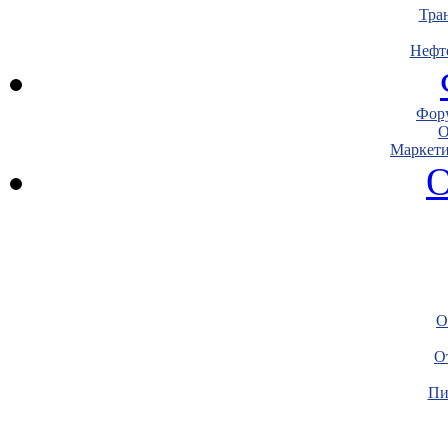
Тра
Нефт
Фору
О
Маркети
О
О
О
Пи