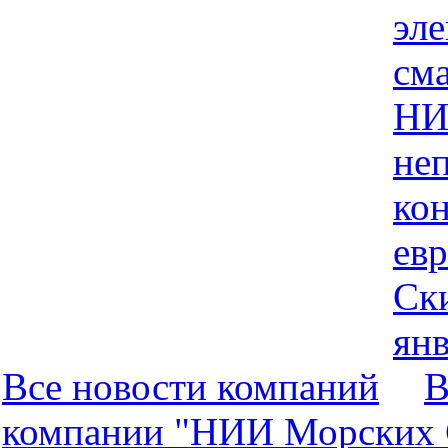
эл
см
НИ
не
кон
евр
Ск
янв
Все новости компaний
В
компaнии "НИИ Морских 