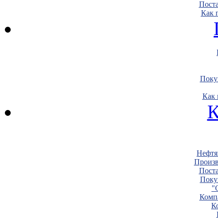
Пост
Как 
Поку
Как 
К
Нефтя
Произв
Пост
Поку
"
Комп
К