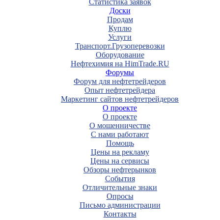
Статистика заявок
Доски
Продам
Куплю
Услуги
Транспорт.Грузоперевозки
Оборудование
Нефтехимия на HimTrade.RU
Форумы
Форум для нефтетрейдеров
Опыт нефтетрейдера
Маркетинг сайтов нефтетрейдеров
О проекте
О проекте
О мошенничестве
С нами работают
Помощь
Цены на рекламу
Цены на сервисы
Обзоры нефтерынков
События
Отличительные знаки
Опросы
Письмо администрации
Контакты