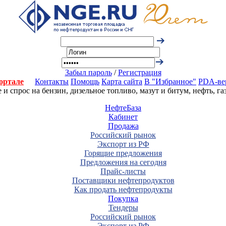
Забыл пароль
/
Регистрация
ортале
Контакты
Помощь
Карта сайта
В "Избранное"
PDA-ве
 спрос на бензин, дизельное топливо, мазут и битум, нефть, г
НефтеБаза
Кабинет
Продажа
Российский рынок
Экспорт из РФ
Горящие предложения
Предложения на сегодня
Прайс-листы
Поставщики нефтепродуктов
Как продать нефтепродукты
Покупка
Тендеры
Российский рынок
Экспорт из РФ