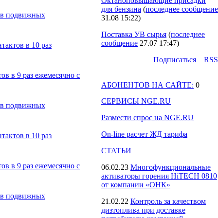
Октаноповышающие присадки
для бензина
(
последнее сообщение
з в подвижных
31.08 15:22
)
Поставка УВ сырья
(
последнее
сообщение
27.07 17:47
)
тактов в 10 раз
Подпиcаться
RSS
ов в 9 раз ежемесячно с
АБОНЕНТОВ НА САЙТЕ:
0
СЕРВИСЫ NGE.RU
з в подвижных
Размести спрос на NGE.RU
On-line расчет ЖД тарифа
тактов в 10 раз
СТАТЬИ
ов в 9 раз ежемесячно с
06.02.23
Многофункциональные
активаторы горения HiTECH 0810
от компании «ОНК»
з в подвижных
21.02.22
Контроль за качеством
дизтоплива при доставке