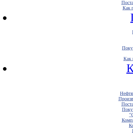
Пост
Как 
Поку
Как 
К
Нефтя
Произв
Пост
Поку
"
Комп
К