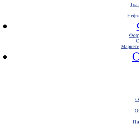
Тра
Нефт
Фору
О
Маркети
О
О
О
Пи