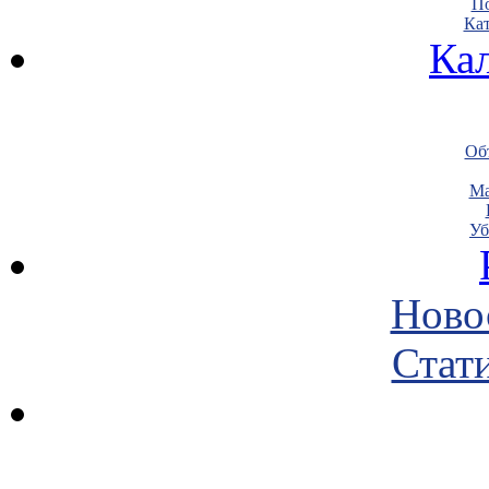
По
Кат
Ка
Объ
Ма
Уб
Ново
Стати